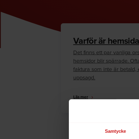
Varför är hemsida
Det finns ett par vanliga orsa
hemsidor blir spärrade. Oft
faktura som inte är betald, e
uppsagd.
Läs mer
Samtycke