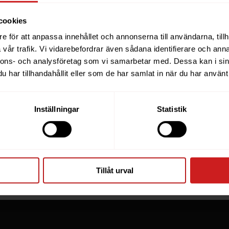
cookies
e för att anpassa innehållet och annonserna till användarna, tillh
ebsite you were trying to r
vår trafik. Vi vidarebefordrar även sådana identifierare och anna
nnons- och analysföretag som vi samarbetar med. Dessa kan i sin
een suspended
har tillhandahållit eller som de har samlat in när du har använt 
you have tried to access is suspended. Please contact th
Inställningar
Statistik
for further information.
he owner of this website or domain please
read this FAQ
th
 most common reasons for a website to be suspended.
Tillåt urval