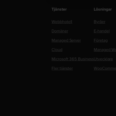
Tjänster
Lösningar
Webbhotell
Byråer
Domäner
E-handel
Managed Server
Företag
Cloud
Managed Wo
Microsoft 365 Business
Utvecklare
Fler tjänster
WooComme