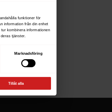
andahålla funktioner för
each
n information från din enhet
 tur kombinera informationen
deras tjänster.
e owner of
Marknadsföring
at goes
Tillåt alla