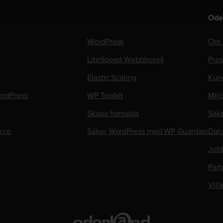
Ode
WordPress
Om 
LiteSpeed Webbhotell
Pre
Elastic Scaling
Kun
rdPress
WP Toolkit
Milj
Skapa hemsida
Säk
rce
Säker WordPress med WP Guardian
Data
Job
Part
Vill