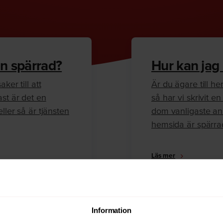
n spärrad?
Hur kan jag
ker till att
Är du ägare till 
ast är det en
så har vi skrivit 
ller så är tjänsten
dom vanligaste anl
hemsida är spärra
Läs mer
Information