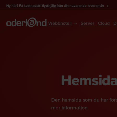
Gå
Ny här? Få kostnadsfri flytthjälp från din nuvarande leverantör
till
innehåll
Webbhotell
Server
Cloud
D
Hemsidan
Den hemsida som du har förs
mer information.