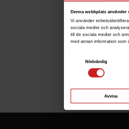
Denna webbplats använder 
Vi använder enhetsidentifierar
The w
sociala medier och analysera 
till de sociala medier och a
has b
med annan information som du 
Samtyckesval
The website 
Nödvändig
the website 
If you are t
through the
Avvisa