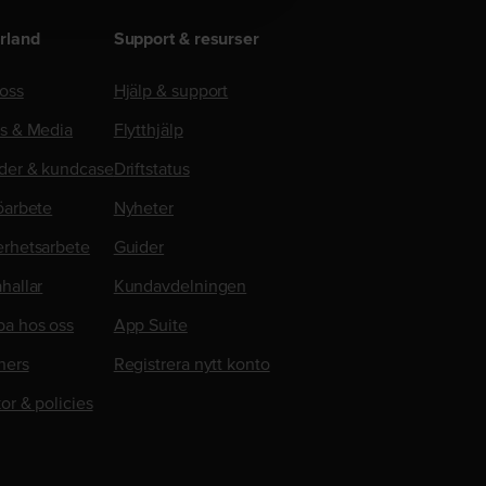
rland
Support & resurser
oss
Hjälp & support
ss & Media
Flytthjälp
der & kundcase
Driftstatus
öarbete
Nyheter
erhetsarbete
Guider
hallar
Kundavdelningen
ba hos oss
App Suite
ners
Registrera nytt konto
kor & policies