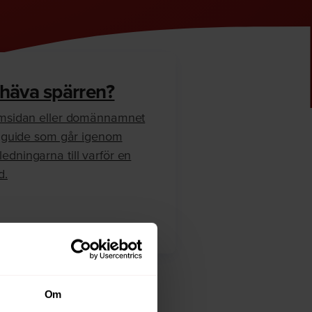
 häva spärren?
hemsidan eller domännamnet
en guide som går igenom
edningarna till varför en
d.
Om