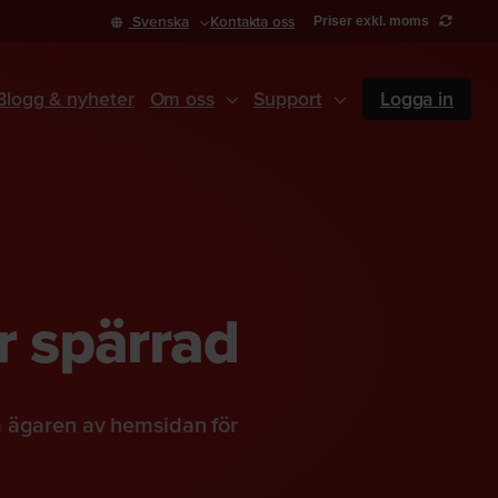
Svenska
Kontakta oss
Priser exkl. moms
Blogg & nyheter
Om oss
Support
Logga in
r spärrad
a ägaren av hemsidan för