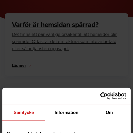
Varför är hemsidan spärrad?
Det finns ett par vanliga orsaker till att hemsidor blir
spärrade. Oftast är det en faktura som inte är betald,
eller så är tjänsten uppsagd.
Läs mer
Hur kan jag häva spärren?
Är du ägare till hemsidan eller domännamnet så har
vi skrivit en guide som går igenom dom vanligaste
Samtycke
Information
Om
anledningarna till varför en hemsida är spärrad.
Läs mer