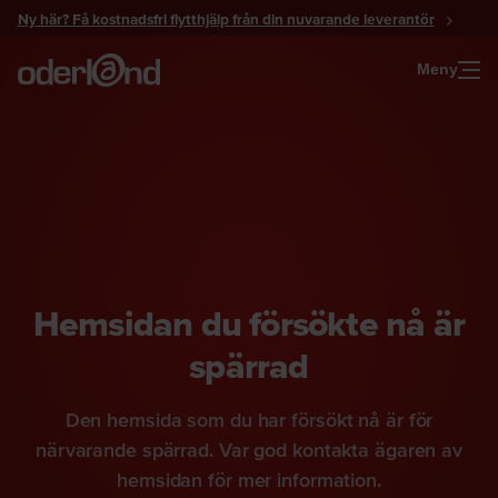
Gå
Ny här? Få kostnadsfri flytthjälp från din nuvarande leverantör
till
innehåll
Meny
Hemsidan du försökte nå är
spärrad
Den hemsida som du har försökt nå är för
närvarande spärrad. Var god kontakta ägaren av
hemsidan för mer information.