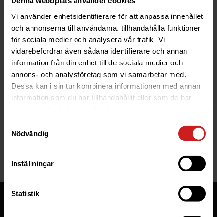
Denna webbplats använder cookies
Vi använder enhetsidentifierare för att anpassa innehållet
och annonserna till användarna, tillhandahålla funktioner
för sociala medier och analysera vår trafik. Vi
vidarebefordrar även sådana identifierare och annan
information från din enhet till de sociala medier och
The website you were trying to
annons- och analysföretag som vi samarbetar med.
reach has been suspended
Dessa kan i sin tur kombinera informationen med annan
information som du har tillhandahållit eller som de har
The website you have tried to access is suspended. Please
samlat in när du har använt deras tjänster.
contact the owner of the website for further information.
Samtyckesval
Nödvändig
If you are the owner of this website or domain please
read
this FAQ
that goes through the most common reasons for a
website to be suspended.
Inställningar
Statistik
Tjänster