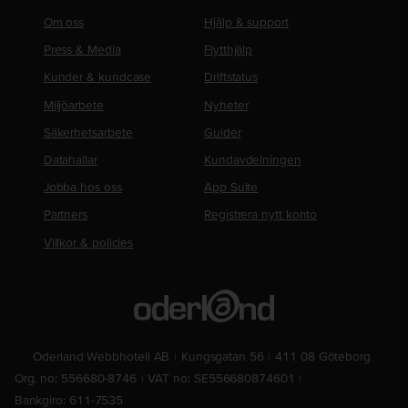
Om oss
Hjälp & support
Press & Media
Flytthjälp
Kunder & kundcase
Driftstatus
Miljöarbete
Nyheter
Säkerhetsarbete
Guider
Datahallar
Kundavdelningen
Jobba hos oss
App Suite
Partners
Registrera nytt konto
Villkor & policies
Oderland Webbhotell AB
Kungsgatan 56
411 08 Göteborg
Org. no: 556680-8746
VAT no: SE556680874601
Bankgiro: 611-7535