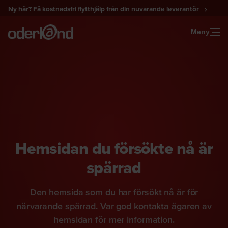
Gå
Ny här? Få kostnadsfri flytthjälp från din nuvarande leverantör
till
innehåll
Meny
Hemsidan du försökte nå är
spärrad
Den hemsida som du har försökt nå är för
närvarande spärrad. Var god kontakta ägaren av
hemsidan för mer information.