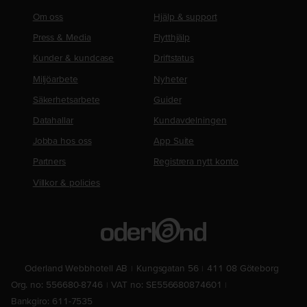
Om oss
Hjälp & support
Press & Media
Flytthjälp
Kunder & kundcase
Driftstatus
Miljöarbete
Nyheter
Säkerhetsarbete
Guider
Datahallar
Kundavdelningen
Jobba hos oss
App Suite
Partners
Registrera nytt konto
Villkor & policies
Oderland Webbhotell AB
Kungsgatan 56
411 08 Göteborg
Org. no: 556680-8746
VAT no: SE556680874601
Bankgiro: 611-7535