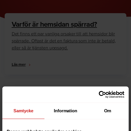
Varför är hemsidan spärrad?
Det finns ett par vanliga orsaker till att hemsidor blir
spärrade. Oftast är det en faktura som inte är betald,
eller så är tjänsten uppsagd.
Läs mer
Hur kan jag häva spärren?
Är du ägare till hemsidan eller domännamnet så har
vi skrivit en guide som går igenom dom vanligaste
Samtycke
Information
Om
anledningarna till varför en hemsida är spärrad.
Läs mer