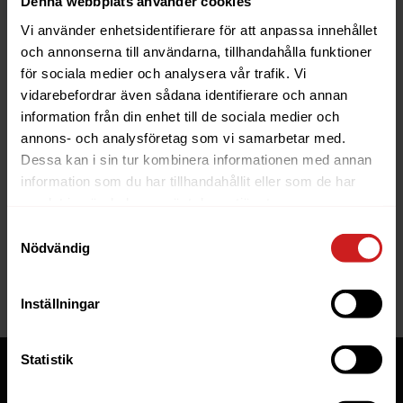
Denna webbplats använder cookies
Vi använder enhetsidentifierare för att anpassa innehållet
och annonserna till användarna, tillhandahålla funktioner
för sociala medier och analysera vår trafik. Vi
vidarebefordrar även sådana identifierare och annan
information från din enhet till de sociala medier och
The website you were trying to
annons- och analysföretag som vi samarbetar med.
reach has been suspended
Dessa kan i sin tur kombinera informationen med annan
information som du har tillhandahållit eller som de har
The website you have tried to access is suspended. Please
samlat in när du har använt deras tjänster.
contact the owner of the website for further information.
Samtyckesval
Nödvändig
If you are the owner of this website or domain please
read
this FAQ
that goes through the most common reasons for a
website to be suspended.
Inställningar
Statistik
Tjänster