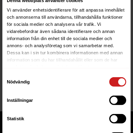
Denna webbplats använder cookies
Vi använder enhetsidentifierare för att anpassa innehållet
och annonserna till användarna, tillhandahålla funktioner
för sociala medier och analysera vår trafik. Vi
vidarebefordrar även sådana identifierare och annan
information från din enhet till de sociala medier och
The website you were trying to
annons- och analysföretag som vi samarbetar med.
reach has been suspended
Dessa kan i sin tur kombinera informationen med annan
information som du har tillhandahållit eller som de har
The website you have tried to access is suspended. Please
samlat in när du har använt deras tjänster.
contact the owner of the website for further information.
Samtyckesval
Nödvändig
If you are the owner of this website or domain please
read
this FAQ
that goes through the most common reasons for a
website to be suspended.
Inställningar
Statistik
Tjänster