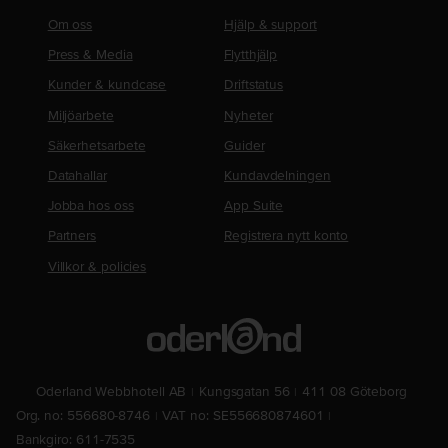
Om oss
Hjälp & support
Press & Media
Flytthjälp
Kunder & kundcase
Driftstatus
Miljöarbete
Nyheter
Säkerhetsarbete
Guider
Datahallar
Kundavdelningen
Jobba hos oss
App Suite
Partners
Registrera nytt konto
Villkor & policies
Oderland Webbhotell AB
Kungsgatan 56
411 08 Göteborg
Org. no: 556680-8746
VAT no: SE556680874601
Bankgiro: 611-7535