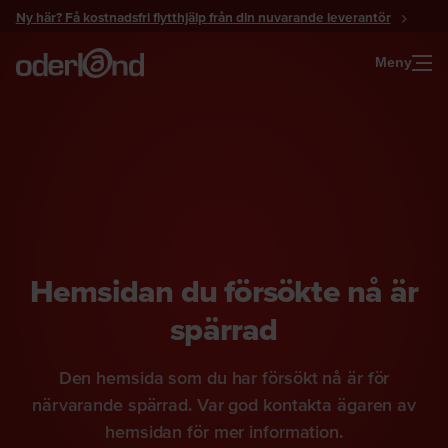
Gå
Ny här? Få kostnadsfri flytthjälp från din nuvarande leverantör
till
innehåll
Meny
Hemsidan du försökte nå är
spärrad
Den hemsida som du har försökt nå är för
närvarande spärrad. Var god kontakta ägaren av
hemsidan för mer information.