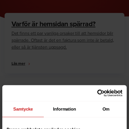
Varför är hemsidan spärrad?
Det finns ett par vanliga orsaker till att hemsidor blir
spärrade. Oftast är det en faktura som inte är betald,
eller så är tjänsten uppsagd.
Läs mer
Hur kan jag häva spärren?
Är du ägare till hemsidan eller domännamnet så har
vi skrivit en guide som går igenom dom vanligaste
Samtycke
Information
Om
anledningarna till varför en hemsida är spärrad.
Läs mer