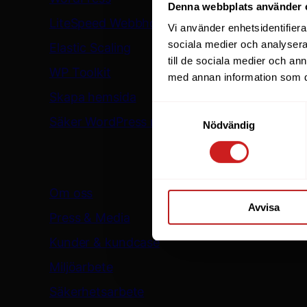
Denna webbplats använder 
LiteSpeed Webbhotell
Vi använder enhetsidentifierar
sociala medier och analysera 
Elastic Scaling
till de sociala medier och a
WP Toolkit
med annan information som du 
Skapa hemsida
Samtyckesval
Säker WordPress med WP Guardian
Nödvändig
Oderland
Om oss
Avvisa
Press & Media
Kunder & kundcase
Miljöarbete
Säkerhetsarbete