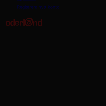
Registrera nytt konto
Oderland Webbhotell AB
Kungsgatan 56
411 08 Göteborg
Org. no: 556680-8746
VAT no: SE556680874601
Bankgiro: 611-7535
Oderland Webbhotell AB är godkänd för F-skatt.