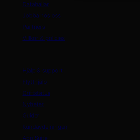
Datahallar
Jobba hos oss
Partners
Villkor & policies
Support & resurser
Hjälp & support
Flytthjälp
Driftstatus
Nyheter
Guider
Kundavdelningen
App Suite