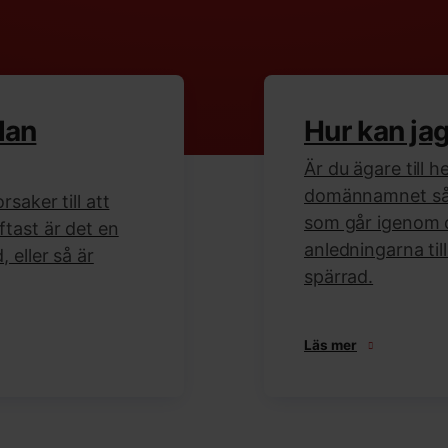
dan
Hur kan ja
Är du ägare till h
domännamnet så h
rsaker till att
som går igenom 
ftast är det en
anledningarna til
 eller så är
spärrad.
Läs mer