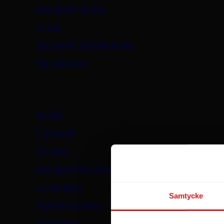
Managed Server
Cloud
Microsoft 365 Business
Fler tjänster
Lösningar
Byråer
E-handel
Företag
Managed WordPress
Utvecklare
Samtycke
WooCommerce
WordPress