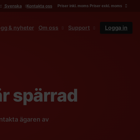
Svenska
Kontakta oss
Priser inkl. moms
Priser exkl. moms
ogg & nyheter
Om oss
Support
Logga in
r spärrad
ntakta ägaren av