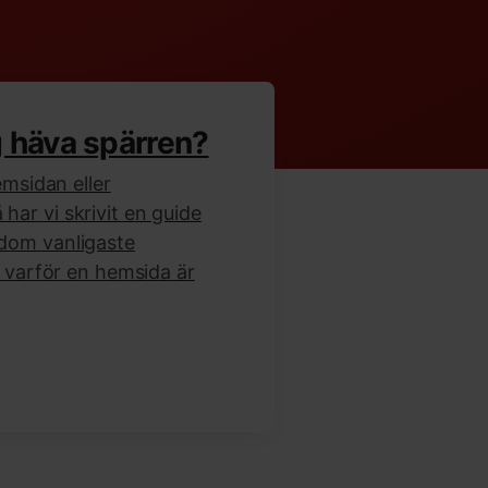
g häva spärren?
emsidan eller
ar vi skrivit en guide
dom vanligaste
l varför en hemsida är