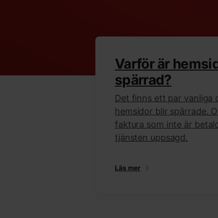
Varför är hemsi
spärrad?
Det finns ett par vanliga o
hemsidor blir spärrade. O
faktura som inte är betald,
tjänsten uppsagd.
Läs mer