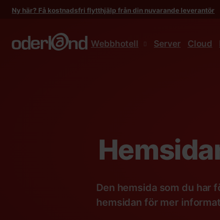
Gå
Ny här? Få kostnadsfri flytthjälp från din nuvarande leverantör
till
innehåll
Webbhotell
Server
Cloud
Hemsidan
Den hemsida som du har fö
hemsidan för mer informat