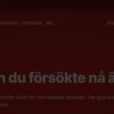
Domäner
Hemsida
Mer
Bl
 du försökte nå ä
rsökt nå är för närvarande spärrad. Var god ko
ion.