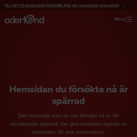
Gå
Ny här? Få kostnadsfri flytthjälp från din nuvarande leverantör
till
innehåll
Meny
Hemsidan du försökte nå är
spärrad
Den hemsida som du har försökt nå är för
närvarande spärrad. Var god kontakta ägaren av
hemsidan för mer information.