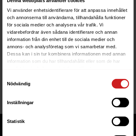
Denna webbplats använder cookies
Vi använder enhetsidentifierare för att anpassa innehållet
och annonserna till användarna, tillhandahålla funktioner
för sociala medier och analysera vår trafik. Vi
vidarebefordrar även sådana identifierare och annan
information från din enhet till de sociala medier och
The website you were trying to
annons- och analysföretag som vi samarbetar med.
reach has been suspended
Dessa kan i sin tur kombinera informationen med annan
information som du har tillhandahållit eller som de har
The website you have tried to access is suspended. Please
samlat in när du har använt deras tjänster.
contact the owner of the website for further information.
Samtyckesval
Nödvändig
If you are the owner of this website or domain please
read
this FAQ
that goes through the most common reasons for a
website to be suspended.
Inställningar
Statistik
Tjänster