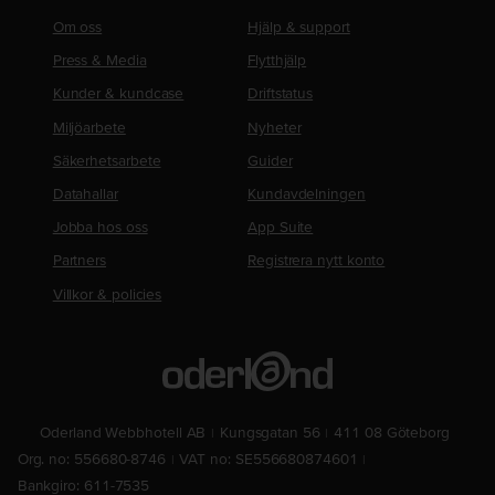
Om oss
Hjälp & support
Press & Media
Flytthjälp
Kunder & kundcase
Driftstatus
Miljöarbete
Nyheter
Säkerhetsarbete
Guider
Datahallar
Kundavdelningen
Jobba hos oss
App Suite
Partners
Registrera nytt konto
Villkor & policies
Oderland Webbhotell AB
Kungsgatan 56
411 08 Göteborg
Org. no: 556680-8746
VAT no: SE556680874601
Bankgiro: 611-7535