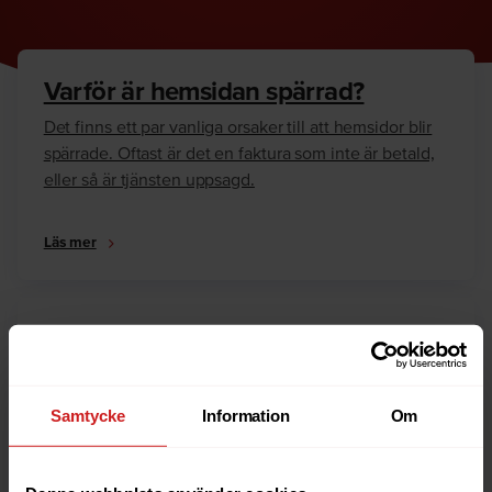
Varför är hemsidan spärrad?
Det finns ett par vanliga orsaker till att hemsidor blir
spärrade. Oftast är det en faktura som inte är betald,
eller så är tjänsten uppsagd.
Läs mer
Hur kan jag häva spärren?
Är du ägare till hemsidan eller domännamnet så har
vi skrivit en guide som går igenom dom vanligaste
Samtycke
Information
Om
anledningarna till varför en hemsida är spärrad.
Läs mer