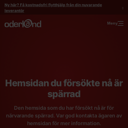
Gå
Ny här? Få kostnadsfri flytthjälp från din nuvarande
till
leverantör
innehåll
Meny
Hemsidan du försökte nå är
spärrad
Den hemsida som du har försökt nå är för
närvarande spärrad. Var god kontakta ägaren av
hemsidan för mer information.