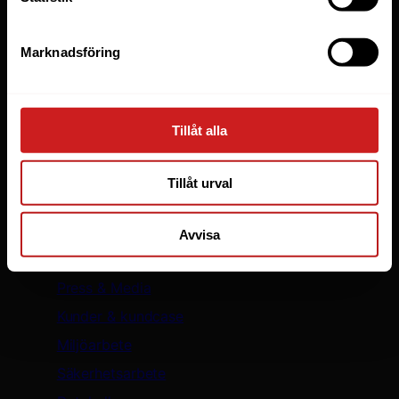
WooCommerce
WordPress
Marknadsföring
LiteSpeed Webbhotell
Elastic Scaling
WP Toolkit
Tillåt alla
Skapa hemsida
Säker WordPress med WP Guardian
Tillåt urval
Oderland
Avvisa
Om oss
Press & Media
Kunder & kundcase
Miljöarbete
Säkerhetsarbete