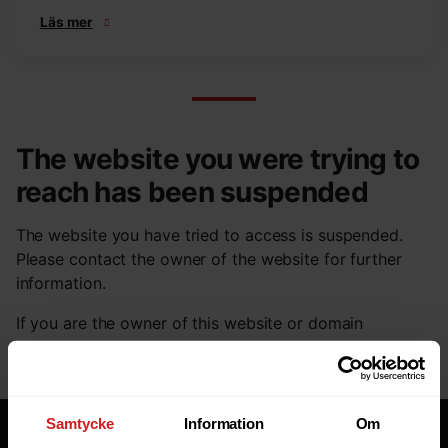
Läs mer
The website you were trying to
reach has been suspended
The website you have tried to access is suspended.
Please contact the owner of the website for further
information.
If you are the owner of this website or domain
please
read this FAQ
that goes through the most
common reasons for a website to be suspended.
Samtycke
Information
Om
Tjänster