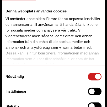
Webbhotell
Denna webbplats använder cookies
Domäner
Vi använder enhetsidentifierare för att anpassa innehållet
Managed Server
och annonserna till användarna, tillhandahålla funktioner
för sociala medier och analysera vår trafik. Vi
Cloud
vidarebefordrar även sådana identifierare och annan
Microsoft 365 Business
information från din enhet till de sociala medier och
Fler tjänster
annons- och analysföretag som vi samarbetar med.
Dessa kan i sin tur kombinera informationen med annan
information som du har tillhandahållit eller som de har
Lösningar
samlat in när du har använt deras tjänster.
Byråer
Samtyckesval
Nödvändig
E-handel
Företag
Inställningar
Managed WordPress
Utvecklare
Statistik