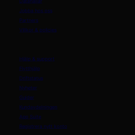
Datahallar
Jobba hos oss
Partners
Villkor & policies
Support & resurser
Hjälp & support
Flytthjälp
Driftstatus
Nyheter
Guider
Kundavdelningen
App Suite
Registrera nytt konto