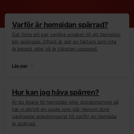
Varför är hemsidan spärrad?
Det finns ett par vanliga orsaker till att hemsidor
blir spärrade. Oftast är det en faktura som inte
är betald, eller så är tjänsten uppsagd.
Läs mer
Hur kan jag häva spärren?
Är du ägare till hemsidan eller domännamnet så
har vi skrivit en guide som går igenom dom
vanligaste anledningarna till varför en hemsida
är spärrad.