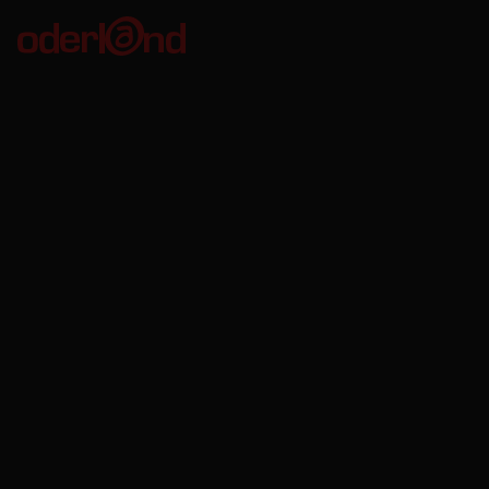
Oderland Webbhotell AB
Kungsgatan 56
411 08 Göteborg
Org. no: 556680-8746
VAT no: SE556680874601
Bankgiro: 611-7535
Oderland Webbhotell AB är godkänd för F-skatt.