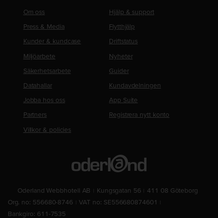
Om oss
Hjälp & support
Press & Media
Flytthjälp
Kunder & kundcase
Driftstatus
Miljöarbete
Nyheter
Säkerhetsarbete
Guider
Datahallar
Kundavdelningen
Jobba hos oss
App Suite
Partners
Registrera nytt konto
Villkor & policies
Oderland Webbhotell AB
Kungsgatan 56
411 08 Göteborg
Org. no: 556680-8746
VAT no: SE556680874601
Bankgiro: 611-7535