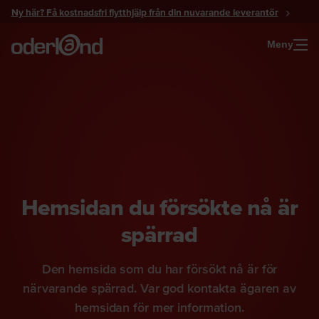
Gå
Ny här? Få kostnadsfri flytthjälp från din nuvarande leverantör
till
innehåll
Meny
Hemsidan du försökte nå är
spärrad
Den hemsida som du har försökt nå är för
närvarande spärrad. Var god kontakta ägaren av
hemsidan för mer information.