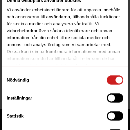
Denna webbplats använder cookies
Vi använder enhetsidentifierare för att anpassa innehållet
och annonserna till användarna, tillhandahålla funktioner
för sociala medier och analysera vår trafik. Vi
vidarebefordrar även sådana identifierare och annan
information från din enhet till de sociala medier och
The website you were trying to
annons- och analysföretag som vi samarbetar med.
reach has been suspended
Dessa kan i sin tur kombinera informationen med annan
information som du har tillhandahållit eller som de har
The website you have tried to access is suspended. Please
samlat in när du har använt deras tjänster.
contact the owner of the website for further information.
Samtyckesval
Nödvändig
If you are the owner of this website or domain please
read
this FAQ
that goes through the most common reasons for a
website to be suspended.
Inställningar
Statistik
Tjänster