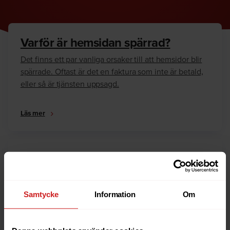
Varför är hemsidan spärrad?
Det finns ett par vanliga orsaker till att hemsidor blir
spärrade. Oftast är det en faktura som inte är betald,
eller så är tjänsten uppsagd.
Läs mer
Hur kan jag häva spärren?
Är du ägare till hemsidan eller domännamnet så har
vi skrivit en guide som går igenom dom vanligaste
Samtycke
Information
Om
anledningarna till varför en hemsida är spärrad.
Läs mer