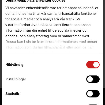
Denna webbplats använder cookies
Vi använder enhetsidentifierare för att anpassa innehållet
och annonserna till användarna, tillhandahålla funktioner
för sociala medier och analysera vår trafik. Vi
vidarebefordrar även sådana identifierare och annan
information från din enhet till de sociala medier och
The website you were trying to
annons- och analysföretag som vi samarbetar med.
reach has been suspended
Dessa kan i sin tur kombinera informationen med annan
information som du har tillhandahållit eller som de har
The website you have tried to access is suspended. Please
samlat in när du har använt deras tjänster.
contact the owner of the website for further information.
Samtyckesval
Nödvändig
If you are the owner of this website or domain please
read
this FAQ
that goes through the most common reasons for a
website to be suspended.
Inställningar
Statistik
Tjänster