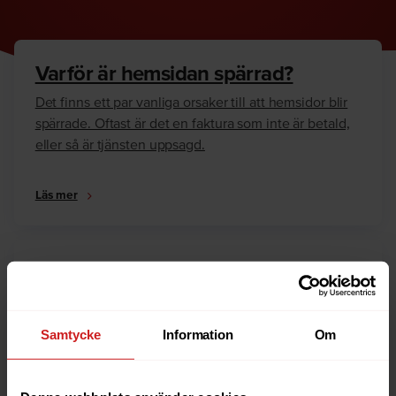
Varför är hemsidan spärrad?
Det finns ett par vanliga orsaker till att hemsidor blir
spärrade. Oftast är det en faktura som inte är betald,
eller så är tjänsten uppsagd.
Läs mer
Hur kan jag häva spärren?
Är du ägare till hemsidan eller domännamnet så har
vi skrivit en guide som går igenom dom vanligaste
Samtycke
Information
Om
anledningarna till varför en hemsida är spärrad.
Läs mer