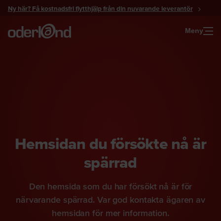
Gå
Ny här? Få kostnadsfri flytthjälp från din nuvarande leverantör
till
innehåll
Meny
Hemsidan du försökte nå är
spärrad
Den hemsida som du har försökt nå är för
närvarande spärrad. Var god kontakta ägaren av
hemsidan för mer information.