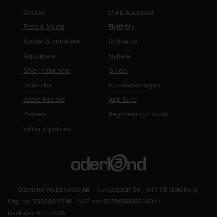
Om oss
Hjälp & support
Press & Media
Flytthjälp
Kunder & kundcase
Driftstatus
Miljöarbete
Nyheter
Säkerhetsarbete
Guider
Datahallar
Kundavdelningen
Jobba hos oss
App Suite
Partners
Registrera nytt konto
Villkor & policies
Oderland Webbhotell AB
Kungsgatan 56
411 08 Göteborg
Org. no: 556680-8746
VAT no: SE556680874601
Bankgiro: 611-7535