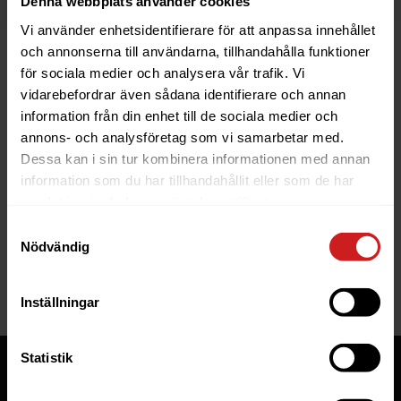
Denna webbplats använder cookies
Vi använder enhetsidentifierare för att anpassa innehållet
och annonserna till användarna, tillhandahålla funktioner
för sociala medier och analysera vår trafik. Vi
vidarebefordrar även sådana identifierare och annan
information från din enhet till de sociala medier och
The website you were trying to
annons- och analysföretag som vi samarbetar med.
reach has been suspended
Dessa kan i sin tur kombinera informationen med annan
information som du har tillhandahållit eller som de har
The website you have tried to access is suspended. Please
samlat in när du har använt deras tjänster.
contact the owner of the website for further information.
Samtyckesval
Nödvändig
If you are the owner of this website or domain please
read
this FAQ
that goes through the most common reasons for a
website to be suspended.
Inställningar
Statistik
Tjänster