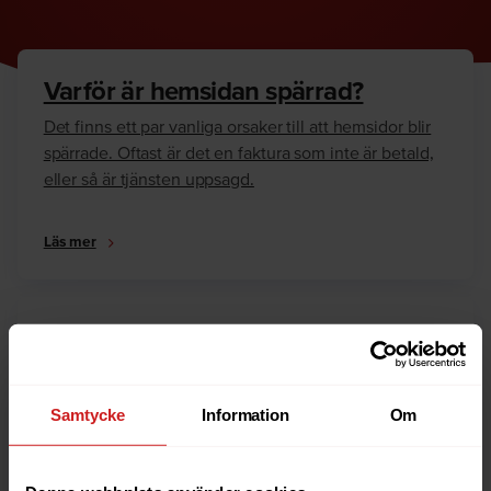
Varför är hemsidan spärrad?
Det finns ett par vanliga orsaker till att hemsidor blir
spärrade. Oftast är det en faktura som inte är betald,
eller så är tjänsten uppsagd.
Läs mer
Hur kan jag häva spärren?
Är du ägare till hemsidan eller domännamnet så har
vi skrivit en guide som går igenom dom vanligaste
Samtycke
Information
Om
anledningarna till varför en hemsida är spärrad.
Läs mer