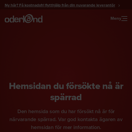
Gå
Ny här? Få kostnadsfri flytthjälp från din nuvarande leverantör
till
innehåll
Meny
Hemsidan du försökte nå är
spärrad
Den hemsida som du har försökt nå är för
närvarande spärrad. Var god kontakta ägaren av
hemsidan för mer information.