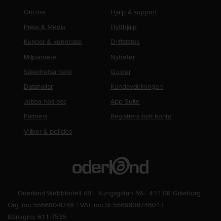
Om oss
Hjälp & support
Press & Media
Flytthjälp
Kunder & kundcase
Driftstatus
Miljöarbete
Nyheter
Säkerhetsarbete
Guider
Datahallar
Kundavdelningen
Jobba hos oss
App Suite
Partners
Registrera nytt konto
Villkor & policies
Oderland Webbhotell AB
Kungsgatan 56
411 08 Göteborg
Org. no: 556680-8746
VAT no: SE556680874601
Bankgiro: 611-7535