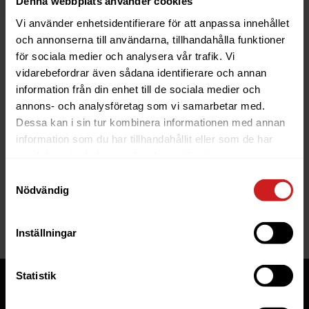
Denna webbplats använder cookies
Vi använder enhetsidentifierare för att anpassa innehållet
och annonserna till användarna, tillhandahålla funktioner
för sociala medier och analysera vår trafik. Vi
vidarebefordrar även sådana identifierare och annan
information från din enhet till de sociala medier och
The website you were trying to
annons- och analysföretag som vi samarbetar med.
reach has been suspended
Dessa kan i sin tur kombinera informationen med annan
information som du har tillhandahållit eller som de har
The website you have tried to access is suspended. Please
samlat in när du har använt deras tjänster.
contact the owner of the website for further information.
Samtyckesval
Nödvändig
If you are the owner of this website or domain please
read
this FAQ
that goes through the most common reasons for a
website to be suspended.
Inställningar
Statistik
Tjänster