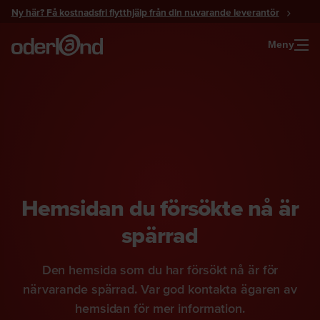
Gå
Ny här? Få kostnadsfri flytthjälp från din nuvarande leverantör
till
innehåll
Meny
Hemsidan du försökte nå är
spärrad
Den hemsida som du har försökt nå är för
närvarande spärrad. Var god kontakta ägaren av
hemsidan för mer information.