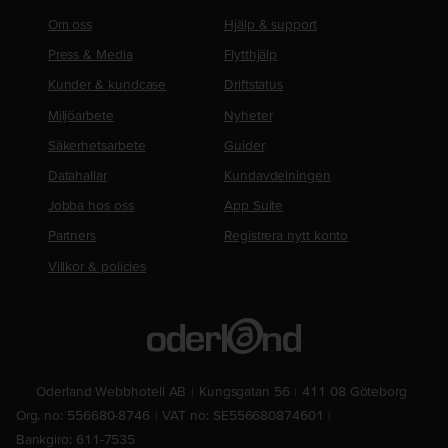
Om oss
Hjälp & support
Press & Media
Flytthjälp
Kunder & kundcase
Driftstatus
Miljöarbete
Nyheter
Säkerhetsarbete
Guider
Datahallar
Kundavdelningen
Jobba hos oss
App Suite
Partners
Registrera nytt konto
Villkor & policies
Oderland Webbhotell AB
Kungsgatan 56
411 08 Göteborg
Org. no: 556680-8746
VAT no: SE556680874601
Bankgiro: 611-7535