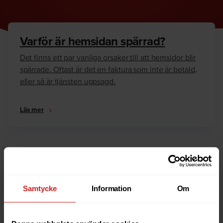
Varför är hemsidan spärrad?
Det finns ett par vanliga orsaker till att hemsidor blir
spärrade. Oftast är det en faktura som inte är betald,
eller så är tjänsten uppsagd.
Läs mer
Hur kan jag häva spärren?
Är du ägare till hemsidan eller domännamnet så har
vi skrivit en guide som går igenom dom vanligaste
Samtycke
Information
Om
anledningarna till varför en hemsida är spärrad.
Läs mer