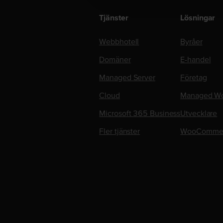
Tjänster
Lösningar
Webbhotell
Byråer
Domäner
E-handel
Managed Server
Företag
Cloud
Managed Wo
Microsoft 365 Business
Utvecklare
Fler tjänster
WooComme