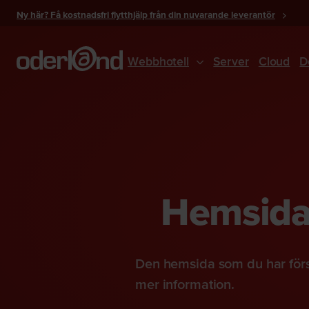
Gå
Ny här? Få kostnadsfri flytthjälp från din nuvarande leverantör
till
innehåll
Webbhotell
Server
Cloud
D
Hemsidan
Den hemsida som du har förs
mer information.