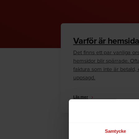
Varför är hemsida
Det finns ett par vanliga orsa
hemsidor blir spärrade. Oft
faktura som inte är betald, e
uppsagd.
Läs mer
Samtycke