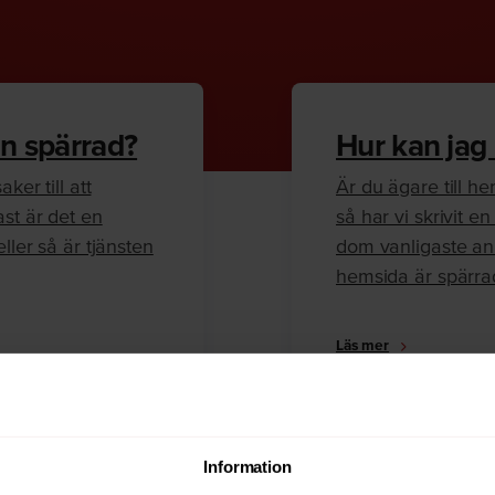
n spärrad?
Hur kan jag
ker till att
Är du ägare till 
ast är det en
så har vi skrivit 
ller så är tjänsten
dom vanligaste anl
hemsida är spärra
Läs mer
Information