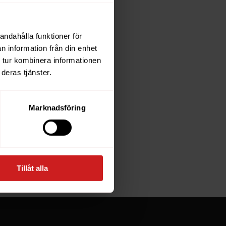
andahålla funktioner för
each
n information från din enhet
 tur kombinera informationen
deras tjänster.
e owner of
Marknadsföring
at goes
Tillåt alla