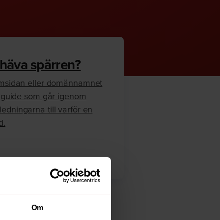
 häva spärren?
hemsidan eller domännamnet
en guide som går igenom
edningarna till varför en
d.
Om