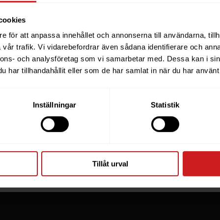
cookies
e för att anpassa innehållet och annonserna till användarna, tillh
ebsite you were trying to r
vår trafik. Vi vidarebefordrar även sådana identifierare och anna
nnons- och analysföretag som vi samarbetar med. Dessa kan i sin
een suspended
har tillhandahållit eller som de har samlat in när du har använt 
you have tried to access is suspended. Please contact th
Inställningar
Statistik
for further information.
he owner of this website or domain please
read this FAQ
th
 most common reasons for a website to be suspended.
Tillåt urval