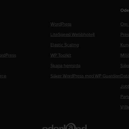
Ode
WordPress
Om 
LiteSpeed Webbhotell
Pre
Elastic Scaling
Kun
rdPress
WP Toolkit
Milj
Skapa hemsida
Säk
rce
Säker WordPress med WP Guardian
Data
Job
Part
Vill