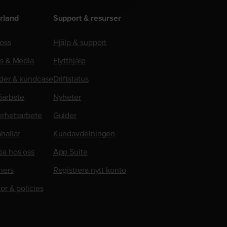
rland
Support & resurser
oss
Hjälp & support
ss & Media
Flytthjälp
der & kundcase
Driftstatus
öarbete
Nyheter
erhetsarbete
Guider
hallar
Kundavdelningen
ba hos oss
App Suite
ners
Registrera nytt konto
kor & policies