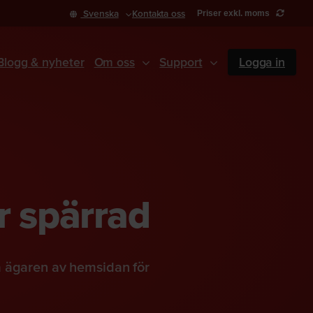
Svenska
Kontakta oss
Priser exkl. moms
Blogg & nyheter
Om oss
Support
Logga in
r spärrad
a ägaren av hemsidan för