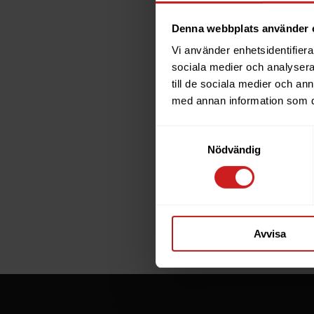
Denna webbplats använder 
Vi använder enhetsidentifierar
The w
sociala medier och analysera 
till de sociala medier och a
has b
med annan information som du 
Samtyckesval
The website 
Nödvändig
the website 
If you are t
through the
Avvisa