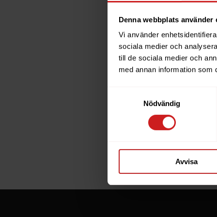
Denna webbplats använder 
Vi använder enhetsidentifierar
The w
sociala medier och analysera 
till de sociala medier och a
has b
med annan information som du 
Samtyckesval
The website 
Nödvändig
the website 
If you are t
through the
Avvisa