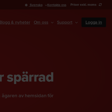
Svenska
Kontakta oss
Priser exkl. moms
Blogg & nyheter
Om oss
Support
Logga in
r spärrad
a ägaren av hemsidan för