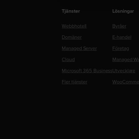
Tjänster
Lösningar
Webbhotell
Byråer
Domäner
E-handel
Managed Server
Företag
Cloud
Managed Wo
Microsoft 365 Business
Utvecklare
Fler tjänster
WooComme