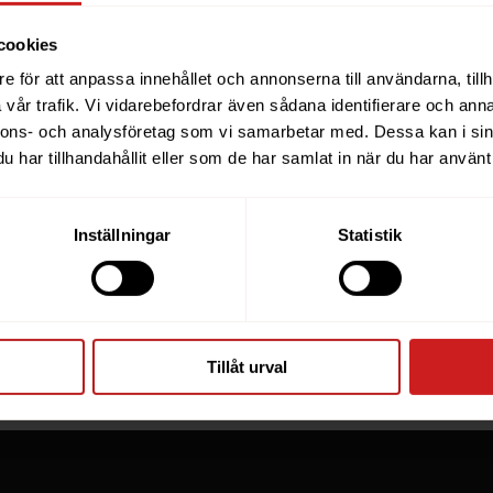
cookies
e för att anpassa innehållet och annonserna till användarna, tillh
ebsite you were trying to r
vår trafik. Vi vidarebefordrar även sådana identifierare och anna
nnons- och analysföretag som vi samarbetar med. Dessa kan i sin
een suspended
har tillhandahållit eller som de har samlat in när du har använt 
you have tried to access is suspended. Please contact th
Inställningar
Statistik
for further information.
he owner of this website or domain please
read this FAQ
th
 most common reasons for a website to be suspended.
Tillåt urval