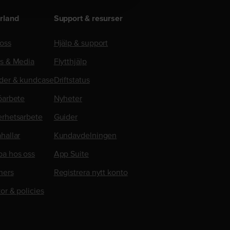
rland
Support & resurser
oss
Hjälp & support
ss & Media
Flytthjälp
der & kundcase
Driftstatus
öarbete
Nyheter
erhetsarbete
Guider
hallar
Kundavdelningen
ba hos oss
App Suite
ners
Registrera nytt konto
kor & policies