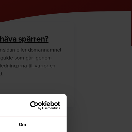
 häva spärren?
hemsidan eller domännamnet
en guide som går igenom
edningarna till varför en
d.
Om