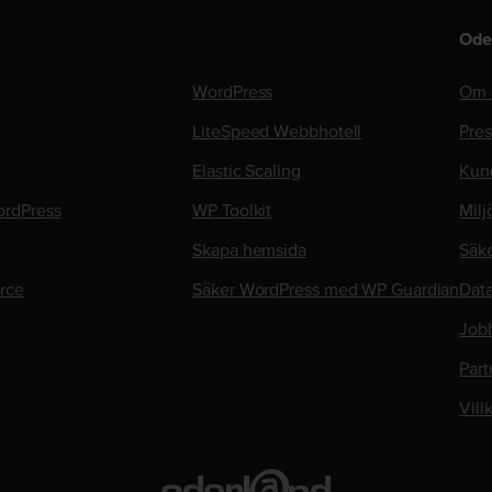
Ode
WordPress
Om 
LiteSpeed Webbhotell
Pre
Elastic Scaling
Kun
rdPress
WP Toolkit
Milj
Skapa hemsida
Säk
rce
Säker WordPress med WP Guardian
Data
Job
Part
Vill