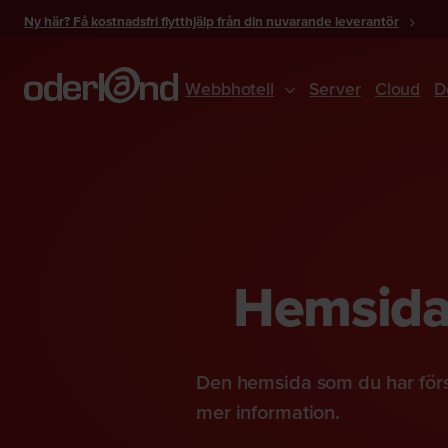
Gå
Ny här? Få kostnadsfri flytthjälp från din nuvarande leverantör
till
innehåll
Webbhotell
Server
Cloud
D
Hemsidan
Den hemsida som du har förs
mer information.