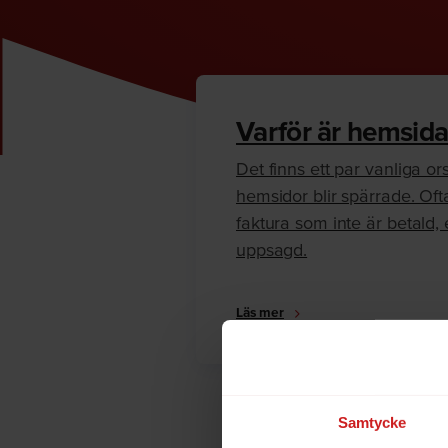
Varför är hemsida
Det finns ett par vanliga orsa
hemsidor blir spärrade. Oft
faktura som inte är betald, e
uppsagd.
Läs mer
Samtycke