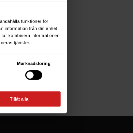
andahålla funktioner för
each
n information från din enhet
 tur kombinera informationen
deras tjänster.
e owner of
Marknadsföring
at goes
Tillåt alla