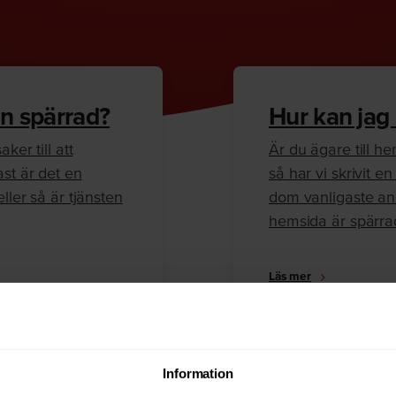
n spärrad?
Hur kan jag
ker till att
Är du ägare till 
ast är det en
så har vi skrivit 
ller så är tjänsten
dom vanligaste anl
hemsida är spärra
Läs mer
Information