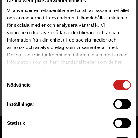
Denna webbplats använder cookies
Vi använder enhetsidentifierare för att anpassa innehållet
och annonserna till användarna, tillhandahålla funktioner
för sociala medier och analysera vår trafik. Vi
vidarebefordrar även sådana identifierare och annan
information från din enhet till de sociala medier och
The website you were trying to
annons- och analysföretag som vi samarbetar med.
reach has been suspended
Dessa kan i sin tur kombinera informationen med annan
information som du har tillhandahållit eller som de har
The website you have tried to access is suspended. Please
samlat in när du har använt deras tjänster.
contact the owner of the website for further information.
Samtyckesval
Nödvändig
If you are the owner of this website or domain please
read
this FAQ
that goes through the most common reasons for a
website to be suspended.
Inställningar
Statistik
Tjänster