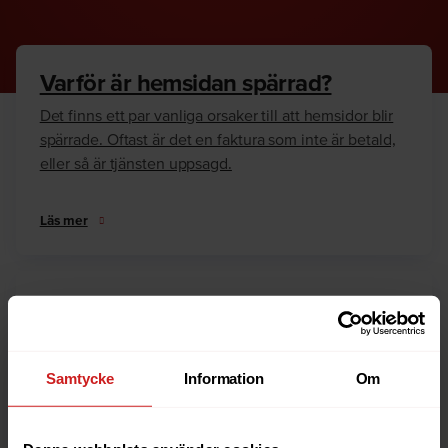
Varför är hemsidan spärrad?
Det finns ett par vanliga orsaker till att hemsidor blir
spärrade. Oftast är det en faktura som inte är betald,
eller så är tjänsten uppsagd.
Läs mer
Hur kan jag häva spärren?
Är du ägare till hemsidan eller domännamnet så har
vi skrivit en guide som går igenom dom vanligaste
Samtycke
Information
Om
anledningarna till varför en hemsida är spärrad.
Läs mer