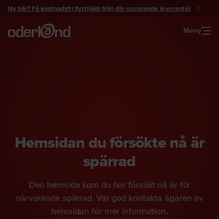
Gå
Ny här? Få kostnadsfri flytthjälp från din nuvarande leverantör
till
innehåll
Meny
Hemsidan du försökte nå är
spärrad
Den hemsida som du har försökt nå är för
närvarande spärrad. Var god kontakta ägaren av
hemsidan för mer information.