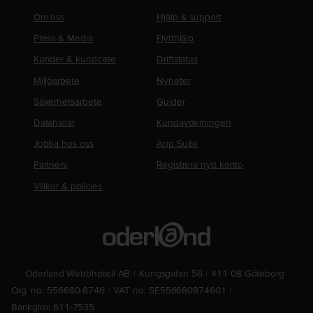
Om oss
Hjälp & support
Press & Media
Flytthjälp
Kunder & kundcase
Driftstatus
Miljöarbete
Nyheter
Säkerhetsarbete
Guider
Datahallar
Kundavdelningen
Jobba hos oss
App Suite
Partners
Registrera nytt konto
Villkor & policies
Oderland Webbhotell AB
Kungsgatan 56
411 08 Göteborg
Org. no: 556680-8746
VAT no: SE556680874601
Bankgiro: 611-7535