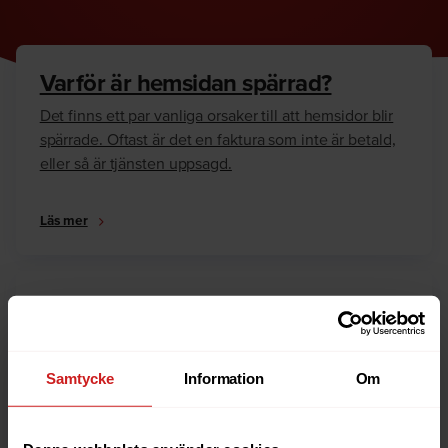
Varför är hemsidan spärrad?
Det finns ett par vanliga orsaker till att hemsidor blir
spärrade. Oftast är det en faktura som inte är betald,
eller så är tjänsten uppsagd.
Läs mer
Hur kan jag häva spärren?
Är du ägare till hemsidan eller domännamnet så har
vi skrivit en guide som går igenom dom vanligaste
Samtycke
Information
Om
anledningarna till varför en hemsida är spärrad.
Läs mer