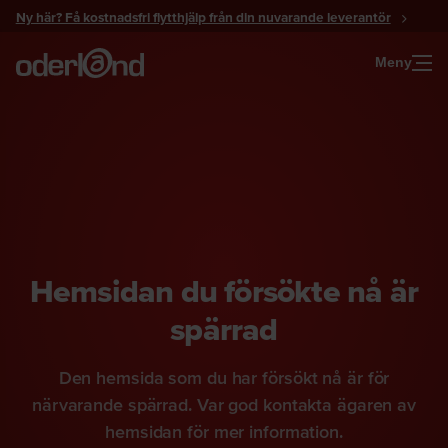
Gå
Ny här? Få kostnadsfri flytthjälp från din nuvarande leverantör
till
innehåll
Meny
Hemsidan du försökte nå är
spärrad
Den hemsida som du har försökt nå är för
närvarande spärrad. Var god kontakta ägaren av
hemsidan för mer information.