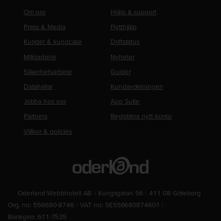
Om oss
Hjälp & support
Press & Media
Flytthjälp
Kunder & kundcase
Driftstatus
Miljöarbete
Nyheter
Säkerhetsarbete
Guider
Datahallar
Kundavdelningen
Jobba hos oss
App Suite
Partners
Registrera nytt konto
Villkor & policies
Oderland Webbhotell AB
Kungsgatan 56
411 08 Göteborg
Org. no: 556680-8746
VAT no: SE556680874601
Bankgiro: 611-7535