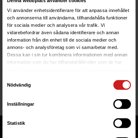
Denna webbplats använder cookies
Vi använder enhetsidentifierare för att anpassa innehållet
och annonserna till användarna, tillhandahålla funktioner
för sociala medier och analysera vår trafik. Vi
vidarebefordrar även sådana identifierare och annan
information från din enhet till de sociala medier och
The website you were trying to
annons- och analysföretag som vi samarbetar med.
reach has been suspended
Dessa kan i sin tur kombinera informationen med annan
information som du har tillhandahållit eller som de har
The website you have tried to access is suspended. Please
samlat in när du har använt deras tjänster.
contact the owner of the website for further information.
Samtyckesval
Nödvändig
If you are the owner of this website or domain please
read
this FAQ
that goes through the most common reasons for a
website to be suspended.
Inställningar
Statistik
Tjänster