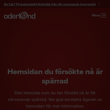
Gå
Ny här? Få kostnadsfri flytthjälp från din nuvarande leverantör
till
innehåll
Meny
Hemsidan du försökte nå är
spärrad
Den hemsida som du har försökt nå är för
närvarande spärrad. Var god kontakta ägaren av
hemsidan för mer information.