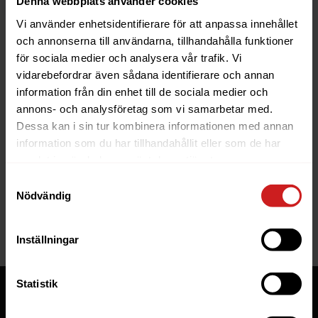
Denna webbplats använder cookies
Vi använder enhetsidentifierare för att anpassa innehållet
och annonserna till användarna, tillhandahålla funktioner
för sociala medier och analysera vår trafik. Vi
vidarebefordrar även sådana identifierare och annan
information från din enhet till de sociala medier och
The website you were trying to
annons- och analysföretag som vi samarbetar med.
reach has been suspended
Dessa kan i sin tur kombinera informationen med annan
information som du har tillhandahållit eller som de har
The website you have tried to access is suspended. Please
samlat in när du har använt deras tjänster.
contact the owner of the website for further information.
Samtyckesval
Nödvändig
If you are the owner of this website or domain please
read
this FAQ
that goes through the most common reasons for a
website to be suspended.
Inställningar
Statistik
Tjänster