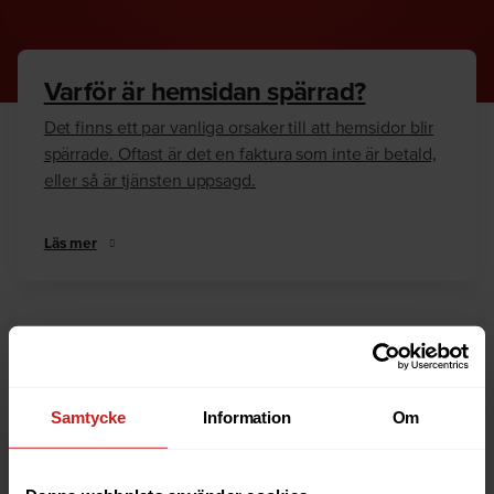
Varför är hemsidan spärrad?
Det finns ett par vanliga orsaker till att hemsidor blir
spärrade. Oftast är det en faktura som inte är betald,
eller så är tjänsten uppsagd.
Läs mer
Hur kan jag häva spärren?
Är du ägare till hemsidan eller domännamnet så har
vi skrivit en guide som går igenom dom vanligaste
Samtycke
Information
Om
anledningarna till varför en hemsida är spärrad.
Läs mer