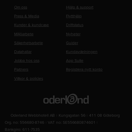
Om oss
Hjälp & support
Press & Media
Flytthjälp
Kunder & kundcase
Driftstatus
Miljöarbete
Nyheter
Säkerhetsarbete
Guider
Datahallar
Kundavdelningen
Jobba hos oss
App Suite
Partners
Registrera nytt konto
Villkor & policies
Oderland Webbhotell AB
Kungsgatan 56
411 08 Göteborg
Org. no: 556680-8746
VAT no: SE556680874601
Bankgiro: 611-7535