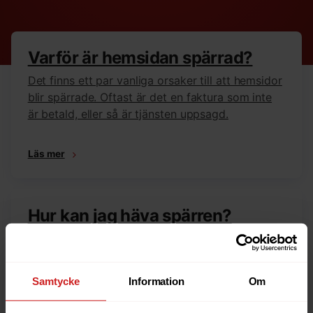
Varför är hemsidan spärrad?
Det finns ett par vanliga orsaker till att hemsidor
blir spärrade. Oftast är det en faktura som inte
är betald, eller så är tjänsten uppsagd.
Läs mer
Hur kan jag häva spärren?
Är du ägare till hemsidan eller domännamnet så
har vi skrivit en guide som går igenom dom
vanligaste anledningarna till varför en hemsida
Samtycke
Information
Om
är spärrad.