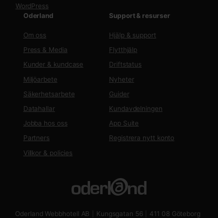
WordPress
Oderland
Support & resurser
Om oss
Hjälp & support
Press & Media
Flytthjälp
Kunder & kundcase
Driftstatus
Miljöarbete
Nyheter
Säkerhetsarbete
Guider
Datahallar
Kundavdelningen
Jobba hos oss
App Suite
Partners
Registrera nytt konto
Villkor & policies
Oderland Webbhotell AB
Kungsgatan 56
411 08 Göteborg