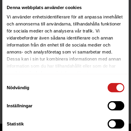
Läs mer
Denna webbplats använder cookies
Vi använder enhetsidentifierare för att anpassa innehållet
och annonserna till användarna, tillhandahålla funktioner
för sociala medier och analysera vår trafik. Vi
vidarebefordrar även sådana identifierare och annan
information från din enhet till de sociala medier och
The website you were trying to
annons- och analysföretag som vi samarbetar med.
reach has been suspended
Dessa kan i sin tur kombinera informationen med annan
information som du har tillhandahållit eller som de har
The website you have tried to access is suspended.
samlat in när du har använt deras tjänster.
Please contact the owner of the website for further
Samtyckesval
information.
Nödvändig
If you are the owner of this website or domain
please
read this FAQ
that goes through the most
Inställningar
common reasons for a website to be suspended.
Statistik