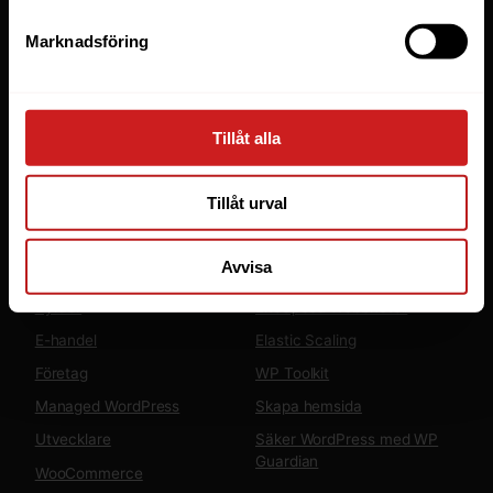
Tjänster
Marknadsföring
Webbhotell
Domäner
Managed Server
Tillåt alla
Cloud
Microsoft 365 Business
Tillåt urval
Fler tjänster
Lösningar
Avvisa
Byråer
LiteSpeed Webbhotell
E-handel
Elastic Scaling
Företag
WP Toolkit
Managed WordPress
Skapa hemsida
Utvecklare
Säker WordPress med WP
Guardian
WooCommerce