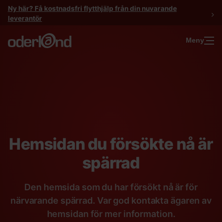
Gå
Ny här? Få kostnadsfri flytthjälp från din nuvarande
till
leverantör
innehåll
Meny
Hemsidan du försökte nå är
spärrad
Den hemsida som du har försökt nå är för
närvarande spärrad. Var god kontakta ägaren av
hemsidan för mer information.