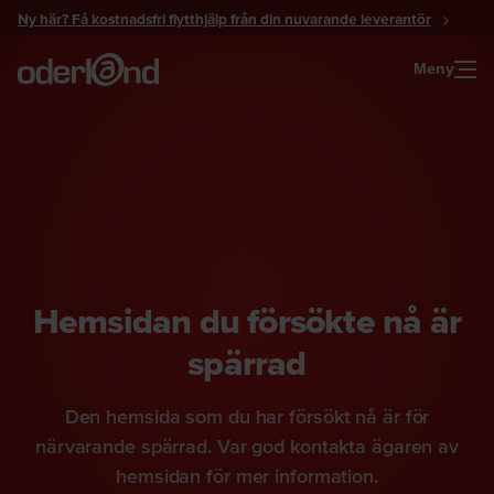
Gå
Ny här? Få kostnadsfri flytthjälp från din nuvarande leverantör
till
innehåll
Meny
Hemsidan du försökte nå är
spärrad
Den hemsida som du har försökt nå är för
närvarande spärrad. Var god kontakta ägaren av
hemsidan för mer information.