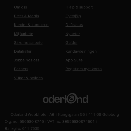
Om oss
Hjälp & support
Press & Media
Flytthjälp
Kunder & kundcase
Driftstatus
Miljöarbete
Nyheter
Säkerhetsarbete
Guider
Datahallar
Kundavdelningen
Jobba hos oss
App Suite
Partners
Registrera nytt konto
Villkor & policies
Oderland Webbhotell AB
Kungsgatan 56
411 08 Göteborg
Org. no: 556680-8746
VAT no: SE556680874601
Bankgiro: 611-7535