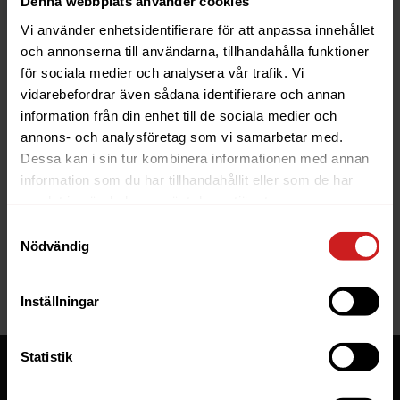
Denna webbplats använder cookies
Vi använder enhetsidentifierare för att anpassa innehållet
och annonserna till användarna, tillhandahålla funktioner
för sociala medier och analysera vår trafik. Vi
vidarebefordrar även sådana identifierare och annan
information från din enhet till de sociala medier och
The website you were trying to
annons- och analysföretag som vi samarbetar med.
reach has been suspended
Dessa kan i sin tur kombinera informationen med annan
information som du har tillhandahållit eller som de har
The website you have tried to access is suspended. Please
samlat in när du har använt deras tjänster.
contact the owner of the website for further information.
Samtyckesval
Nödvändig
If you are the owner of this website or domain please
read
this FAQ
that goes through the most common reasons for a
website to be suspended.
Inställningar
Statistik
Tjänster