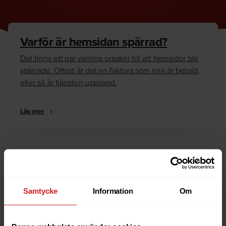
Varför är hemsidan spärrad?
Det finns ett par vanliga orsaker till att hemsidor blir
spärrade. Oftast är det en faktura som inte är betald,
eller så är tjänsten uppsagd.
Läs mer
Hur kan jag häva spärren?
Är du ägare till hemsidan eller domännamnet så har
vi skrivit en guide som går igenom dom vanligaste
Samtycke
Information
Om
anledningarna till varför en hemsida är spärrad.
Läs mer