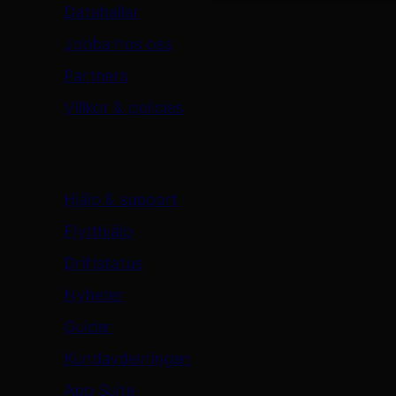
Datahallar
Jobba hos oss
Partners
Villkor & policies
Support & resurser
Hjälp & support
Flytthjälp
Driftstatus
Nyheter
Guider
Kundavdelningen
App Suite