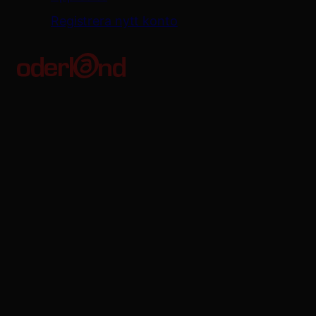
Registrera nytt konto
Oderland Webbhotell AB
Kungsgatan 56
411 08 Göteborg
Org. no: 556680-8746
VAT no: SE556680874601
Bankgiro: 611-7535
Oderland Webbhotell AB är godkänd för F-skatt.