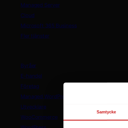
Managed Server
Cloud
Microsoft 365 Business
Fler tjänster
Lösningar
Byråer
E-handel
Företag
Managed WordPress
Utvecklare
Samtycke
WooCommerce
WordPress