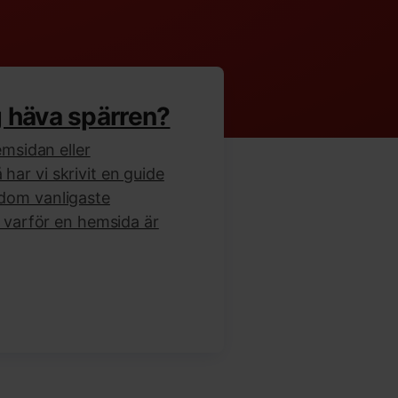
g häva spärren?
emsidan eller
ar vi skrivit en guide
dom vanligaste
l varför en hemsida är