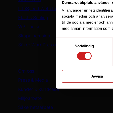
Denna webbplats använder 
LiteSpeed Webbhotell
Vi använder enhetsidentifierar
sociala medier och analysera 
Elastic Scaling
till de sociala medier och a
WP Toolkit
med annan information som du 
Skapa hemsida
Samtyckesval
Säker WordPress med WP Guardian
Nödvändig
Oderland
Om oss
Avvisa
Press & Media
Kunder & kundcase
Miljöarbete
Säkerhetsarbete