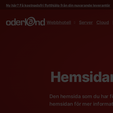
Gå
Ny här? Få kostnadsfri flytthjälp från din nuvarande leverantör
till
innehåll
Webbhotell
Server
Cloud
Hemsidan
Den hemsida som du har fö
hemsidan för mer informat