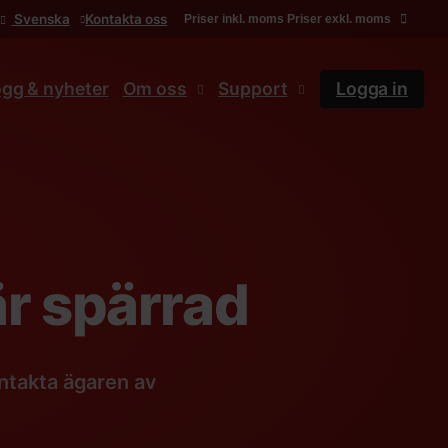
Svenska
Kontakta oss
Priser inkl. moms
Priser exkl. moms
ogg & nyheter
Om oss
Support
Logga in
r spärrad
ntakta ägaren av