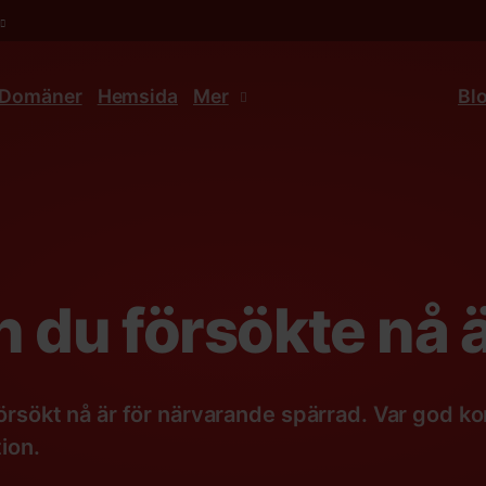
Domäner
Hemsida
Mer
Bl
 du försökte nå ä
rsökt nå är för närvarande spärrad. Var god ko
ion.