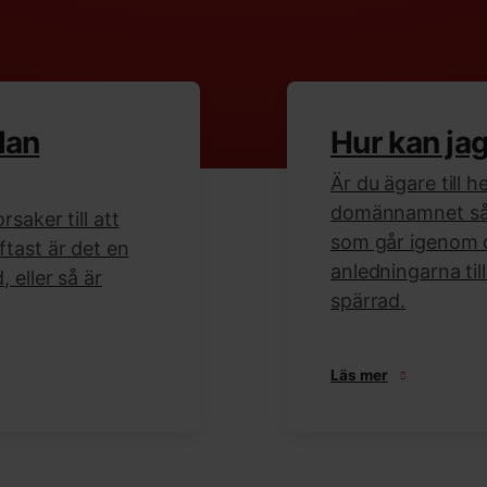
dan
Hur kan ja
Är du ägare till h
domännamnet så h
rsaker till att
som går igenom 
ftast är det en
anledningarna til
 eller så är
spärrad.
Läs mer