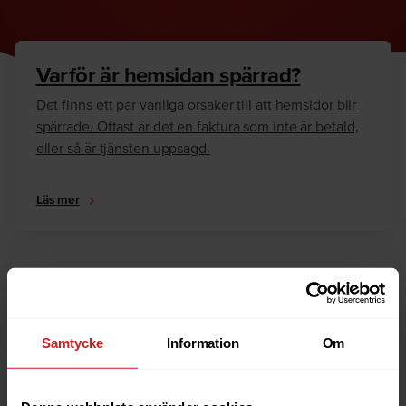
Varför är hemsidan spärrad?
Det finns ett par vanliga orsaker till att hemsidor blir
spärrade. Oftast är det en faktura som inte är betald,
eller så är tjänsten uppsagd.
Läs mer
Hur kan jag häva spärren?
Är du ägare till hemsidan eller domännamnet så har
vi skrivit en guide som går igenom dom vanligaste
Samtycke
Information
Om
anledningarna till varför en hemsida är spärrad.
Läs mer