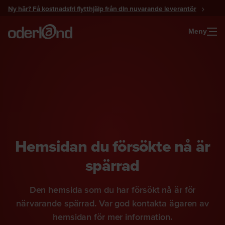
Gå
Ny här? Få kostnadsfri flytthjälp från din nuvarande leverantör
till
innehåll
Meny
Hemsidan du försökte nå är
spärrad
Den hemsida som du har försökt nå är för
närvarande spärrad. Var god kontakta ägaren av
hemsidan för mer information.