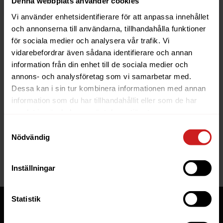
Denna webbplats använder cookies
Vi använder enhetsidentifierare för att anpassa innehållet
och annonserna till användarna, tillhandahålla funktioner
för sociala medier och analysera vår trafik. Vi
vidarebefordrar även sådana identifierare och annan
information från din enhet till de sociala medier och
The website you were trying to
annons- och analysföretag som vi samarbetar med.
reach has been suspended
Dessa kan i sin tur kombinera informationen med annan
information som du har tillhandahållit eller som de har
The website you have tried to access is suspended. Please
samlat in när du har använt deras tjänster.
contact the owner of the website for further information.
Samtyckesval
Nödvändig
If you are the owner of this website or domain please
read
this FAQ
that goes through the most common reasons for a
website to be suspended.
Inställningar
Statistik
Tjänster