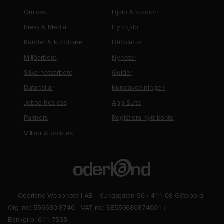
Om oss
Hjälp & support
Press & Media
Flytthjälp
Kunder & kundcase
Driftstatus
Miljöarbete
Nyheter
Säkerhetsarbete
Guider
Datahallar
Kundavdelningen
Jobba hos oss
App Suite
Partners
Registrera nytt konto
Villkor & policies
Oderland Webbhotell AB
Kungsgatan 56
411 08 Göteborg
Org. no: 556680-8746
VAT no: SE556680874601
Bankgiro: 611-7535