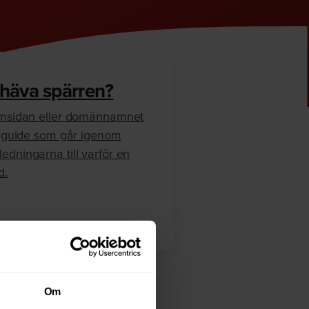
 häva spärren?
hemsidan eller domännamnet
en guide som går igenom
edningarna till varför en
d.
Om