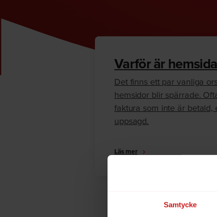
Varför är hemsida
Det finns ett par vanliga orsa
hemsidor blir spärrade. Oft
faktura som inte är betald, e
uppsagd.
Läs mer
Samtycke