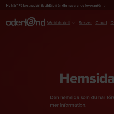
Gå
Ny här? Få kostnadsfri flytthjälp från din nuvarande leverantör
till
innehåll
Webbhotell
Server
Cloud
D
Hemsidan
Den hemsida som du har förs
mer information.