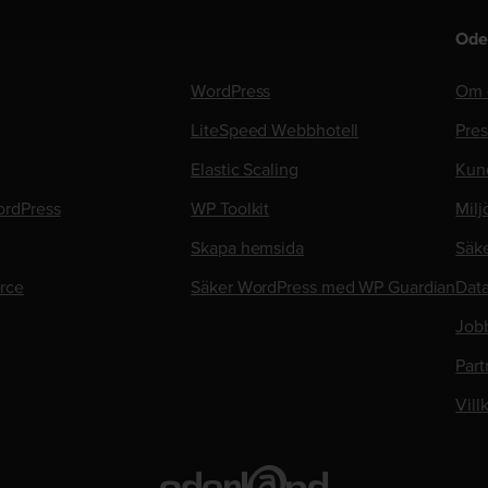
Ode
WordPress
Om 
LiteSpeed Webbhotell
Pre
Elastic Scaling
Kun
rdPress
WP Toolkit
Milj
Skapa hemsida
Säk
rce
Säker WordPress med WP Guardian
Data
Job
Part
Vill