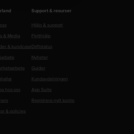
rland
Support & resurser
oss
Hjälp & support
ss & Media
Flytthjälp
der & kundcase
Driftstatus
öarbete
Nyheter
erhetsarbete
Guider
hallar
Kundavdelningen
ba hos oss
App Suite
ners
Registrera nytt konto
kor & policies