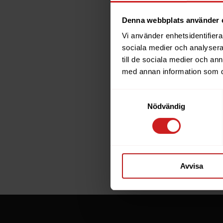
Denna webbplats använder 
Vi använder enhetsidentifierar
The w
sociala medier och analysera 
till de sociala medier och a
has b
med annan information som du 
Samtyckesval
The website 
Nödvändig
the website 
If you are t
through the
Avvisa