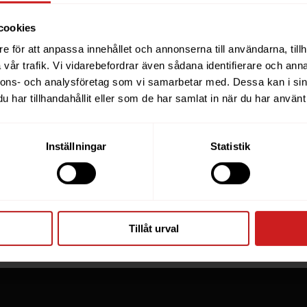
cookies
e för att anpassa innehållet och annonserna till användarna, tillh
ebsite you were trying to r
vår trafik. Vi vidarebefordrar även sådana identifierare och anna
nnons- och analysföretag som vi samarbetar med. Dessa kan i sin
een suspended
har tillhandahållit eller som de har samlat in när du har använt 
you have tried to access is suspended. Please contact th
Inställningar
Statistik
for further information.
he owner of this website or domain please
read this FAQ
th
 most common reasons for a website to be suspended.
Tillåt urval