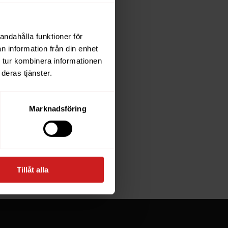
andahålla funktioner för
each
n information från din enhet
 tur kombinera informationen
deras tjänster.
e owner of
Marknadsföring
at goes
Tillåt alla