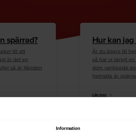
n spärrad?
Hur kan jag
ker till att
Är du ägare till 
ast är det en
så har vi skrivit 
ller så är tjänsten
dom vanligaste anl
hemsida är spärra
Läs mer
Information