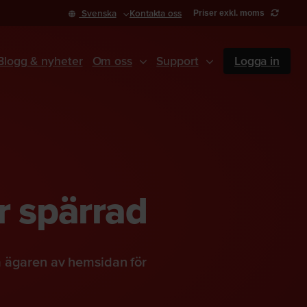
Svenska
Kontakta oss
Priser exkl. moms
Blogg & nyheter
Om oss
Support
Logga in
r spärrad
a ägaren av hemsidan för