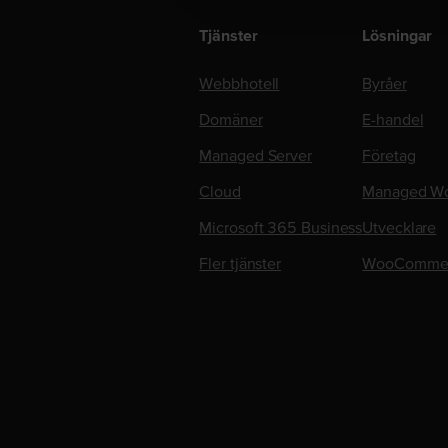
Tjänster
Lösningar
Webbhotell
Byråer
Domäner
E-handel
Managed Server
Företag
Cloud
Managed Wo
Microsoft 365 Business
Utvecklare
Fler tjänster
WooComme