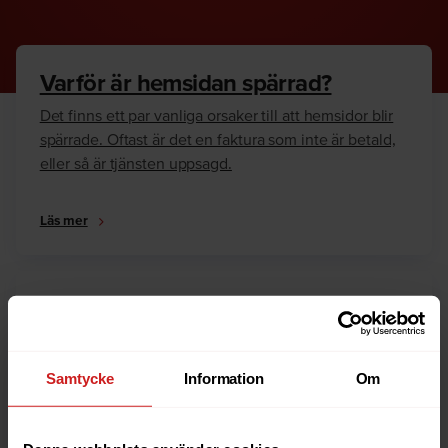
Varför är hemsidan spärrad?
Det finns ett par vanliga orsaker till att hemsidor blir
spärrade. Oftast är det en faktura som inte är betald,
eller så är tjänsten uppsagd.
Läs mer
Hur kan jag häva spärren?
Är du ägare till hemsidan eller domännamnet så har
vi skrivit en guide som går igenom dom vanligaste
Samtycke
Information
Om
anledningarna till varför en hemsida är spärrad.
Läs mer