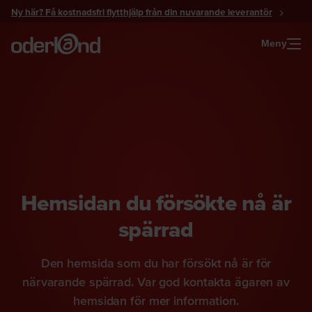
Gå
Ny här? Få kostnadsfri flytthjälp från din nuvarande leverantör
till
innehåll
Meny
Hemsidan du försökte nå är
spärrad
Den hemsida som du har försökt nå är för
närvarande spärrad. Var god kontakta ägaren av
hemsidan för mer information.