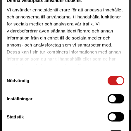
Denna webbplats använder cookies
Vi använder enhetsidentifierare för att anpassa innehållet
och annonserna till användarna, tillhandahålla funktioner
för sociala medier och analysera vår trafik. Vi
vidarebefordrar även sådana identifierare och annan
information från din enhet till de sociala medier och
The website you were trying to
annons- och analysföretag som vi samarbetar med.
reach has been suspended
Dessa kan i sin tur kombinera informationen med annan
information som du har tillhandahållit eller som de har
The website you have tried to access is suspended. Please
samlat in när du har använt deras tjänster.
contact the owner of the website for further information.
Samtyckesval
Nödvändig
If you are the owner of this website or domain please
read
this FAQ
that goes through the most common reasons for a
website to be suspended.
Inställningar
Statistik
Tjänster