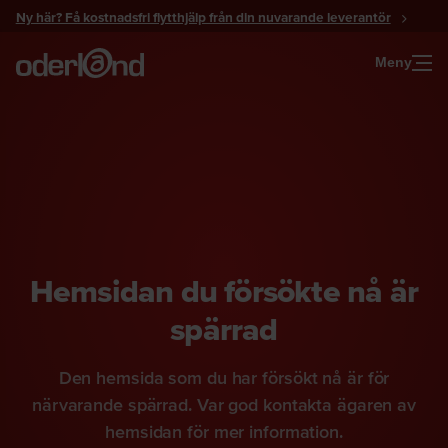
Gå
Ny här? Få kostnadsfri flytthjälp från din nuvarande leverantör
till
innehåll
Meny
Hemsidan du försökte nå är
spärrad
Den hemsida som du har försökt nå är för
närvarande spärrad. Var god kontakta ägaren av
hemsidan för mer information.