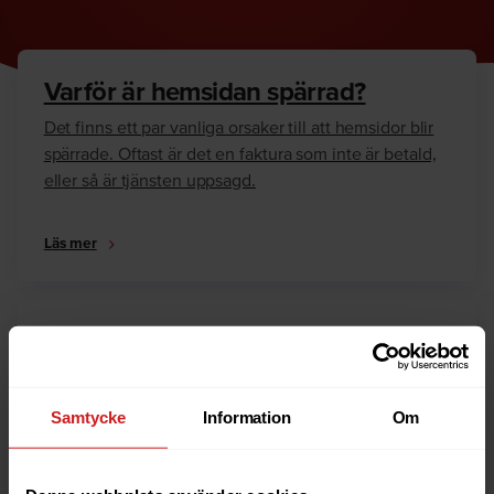
Varför är hemsidan spärrad?
Det finns ett par vanliga orsaker till att hemsidor blir
spärrade. Oftast är det en faktura som inte är betald,
eller så är tjänsten uppsagd.
Läs mer
Hur kan jag häva spärren?
Är du ägare till hemsidan eller domännamnet så har
vi skrivit en guide som går igenom dom vanligaste
Samtycke
Information
Om
anledningarna till varför en hemsida är spärrad.
Läs mer