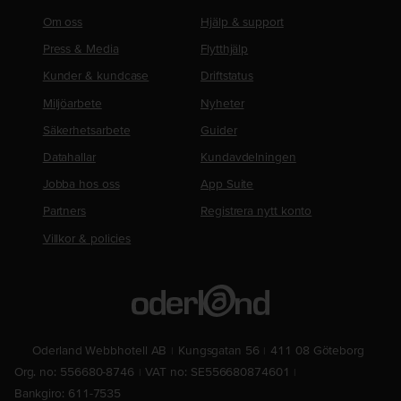
Om oss
Hjälp & support
Press & Media
Flytthjälp
Kunder & kundcase
Driftstatus
Miljöarbete
Nyheter
Säkerhetsarbete
Guider
Datahallar
Kundavdelningen
Jobba hos oss
App Suite
Partners
Registrera nytt konto
Villkor & policies
Oderland Webbhotell AB
Kungsgatan 56
411 08 Göteborg
Org. no: 556680-8746
VAT no: SE556680874601
Bankgiro: 611-7535