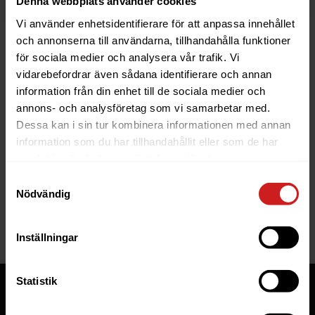
Denna webbplats använder cookies
Vi använder enhetsidentifierare för att anpassa innehållet
och annonserna till användarna, tillhandahålla funktioner
för sociala medier och analysera vår trafik. Vi
vidarebefordrar även sådana identifierare och annan
information från din enhet till de sociala medier och
The website you were trying to
annons- och analysföretag som vi samarbetar med.
reach has been suspended
Dessa kan i sin tur kombinera informationen med annan
information som du har tillhandahållit eller som de har
The website you have tried to access is suspended. Please
samlat in när du har använt deras tjänster.
contact the owner of the website for further information.
Samtyckesval
Nödvändig
If you are the owner of this website or domain please
read
this FAQ
that goes through the most common reasons for a
website to be suspended.
Inställningar
Statistik
Tjänster