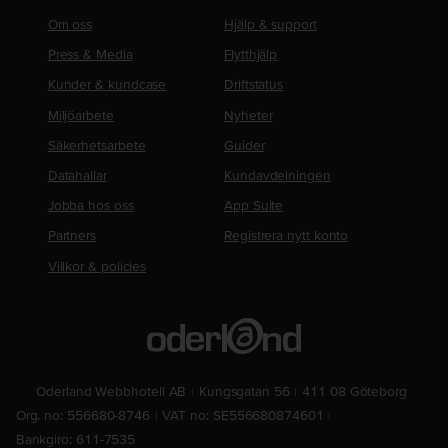
Om oss
Hjälp & support
Press & Media
Flytthjälp
Kunder & kundcase
Driftstatus
Miljöarbete
Nyheter
Säkerhetsarbete
Guider
Datahallar
Kundavdelningen
Jobba hos oss
App Suite
Partners
Registrera nytt konto
Villkor & policies
Oderland Webbhotell AB
Kungsgatan 56
411 08 Göteborg
Org. no: 556680-8746
VAT no: SE556680874601
Bankgiro: 611-7535