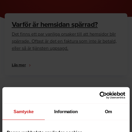
Varför är hemsidan spärrad?
Det finns ett par vanliga orsaker till att hemsidor blir
spärrade. Oftast är det en faktura som inte är betald,
eller så är tjänsten uppsagd.
Läs mer
Hur kan jag häva spärren?
Är du ägare till hemsidan eller domännamnet så har
vi skrivit en guide som går igenom dom vanligaste
Samtycke
Information
Om
anledningarna till varför en hemsida är spärrad.
Läs mer