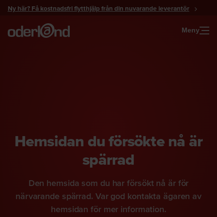
Gå
Ny här? Få kostnadsfri flytthjälp från din nuvarande leverantör
till
innehåll
Meny
Hemsidan du försökte nå är
spärrad
Den hemsida som du har försökt nå är för
närvarande spärrad. Var god kontakta ägaren av
hemsidan för mer information.