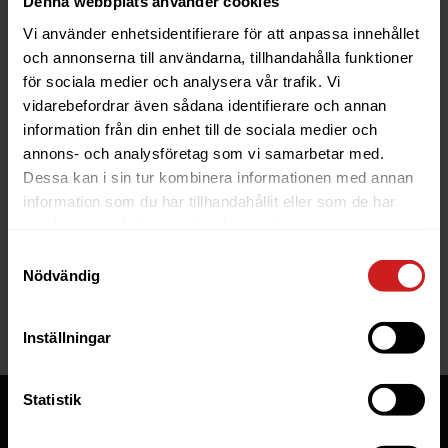
Denna webbplats använder cookies
Vi använder enhetsidentifierare för att anpassa innehållet
och annonserna till användarna, tillhandahålla funktioner
för sociala medier och analysera vår trafik. Vi
vidarebefordrar även sådana identifierare och annan
information från din enhet till de sociala medier och
The website you were trying to
annons- och analysföretag som vi samarbetar med.
reach has been suspended
Dessa kan i sin tur kombinera informationen med annan
information som du har tillhandahållit eller som de har
The website you have tried to access is suspended. Please
samlat in när du har använt deras tjänster.
contact the owner of the website for further information.
Samtyckesval
Nödvändig
If you are the owner of this website or domain please
read
this FAQ
that goes through the most common reasons for a
website to be suspended.
Inställningar
Statistik
Tjänster