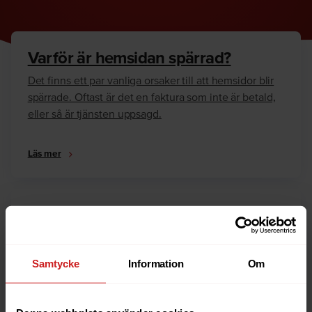
Varför är hemsidan spärrad?
Det finns ett par vanliga orsaker till att hemsidor blir
spärrade. Oftast är det en faktura som inte är betald,
eller så är tjänsten uppsagd.
Läs mer
Hur kan jag häva spärren?
Är du ägare till hemsidan eller domännamnet så har
vi skrivit en guide som går igenom dom vanligaste
Samtycke
Information
Om
anledningarna till varför en hemsida är spärrad.
Läs mer