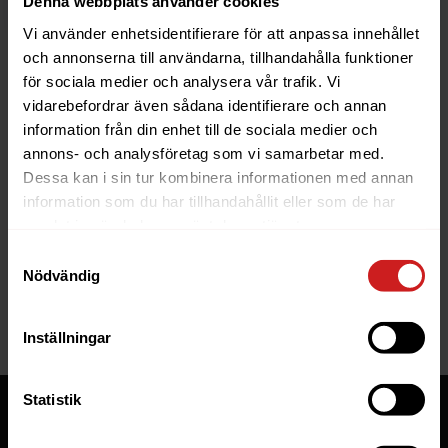
Denna webbplats använder cookies
Vi använder enhetsidentifierare för att anpassa innehållet
och annonserna till användarna, tillhandahålla funktioner
för sociala medier och analysera vår trafik. Vi
vidarebefordrar även sådana identifierare och annan
information från din enhet till de sociala medier och
The website you were trying to
annons- och analysföretag som vi samarbetar med.
reach has been suspended
Dessa kan i sin tur kombinera informationen med annan
information som du har tillhandahållit eller som de har
The website you have tried to access is suspended. Please
samlat in när du har använt deras tjänster.
contact the owner of the website for further information.
Samtyckesval
Nödvändig
If you are the owner of this website or domain please
read
this FAQ
that goes through the most common reasons for a
website to be suspended.
Inställningar
Statistik
Tjänster