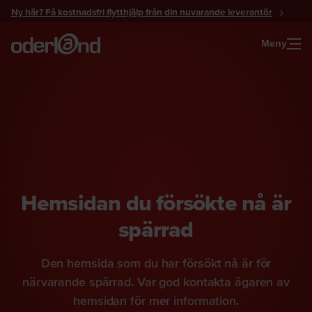
Gå
Ny här? Få kostnadsfri flytthjälp från din nuvarande leverantör
till
innehåll
Meny
Hemsidan du försökte nå är
spärrad
Den hemsida som du har försökt nå är för
närvarande spärrad. Var god kontakta ägaren av
hemsidan för mer information.