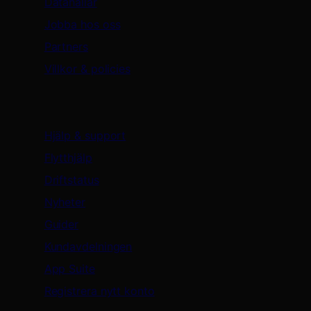
Datahallar
Jobba hos oss
Partners
Villkor & policies
Support & resurser
Hjälp & support
Flytthjälp
Driftstatus
Nyheter
Guider
Kundavdelningen
App Suite
Registrera nytt konto