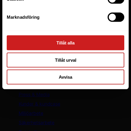
WooCommerce
WordPress
Marknadsföring
LiteSpeed Webbhotell
Elastic Scaling
WP Toolkit
Tillåt alla
Skapa hemsida
Säker WordPress med WP Guardian
Tillåt urval
Oderland
Avvisa
Om oss
Press & Media
Kunder & kundcase
Miljöarbete
Säkerhetsarbete