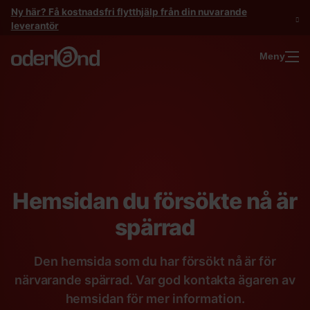
Gå
Ny här? Få kostnadsfri flytthjälp från din nuvarande
till
leverantör
innehåll
Meny
Hemsidan du försökte nå är
spärrad
Den hemsida som du har försökt nå är för
närvarande spärrad. Var god kontakta ägaren av
hemsidan för mer information.