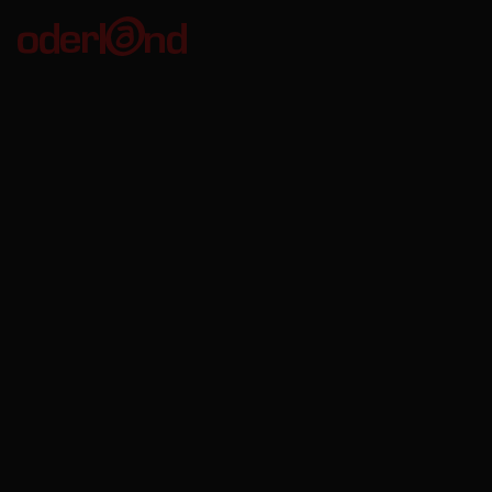
Oderland Webbhotell AB
Kungsgatan 56
411 08 Göteborg
Org. no: 556680-8746
VAT no: SE556680874601
Bankgiro: 611-7535
Oderland Webbhotell AB är godkänd för F-skatt.