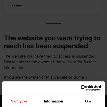
Läs mer
The website you were trying to
reach has been suspended
The website you have tried to access is suspended.
Please contact the owner of the website for further
information.
If you are the owner of this website or domain
please
read this FAQ
that goes through the most
common reasons for a website to be suspended.
Samtycke
Information
Om
Tjänster