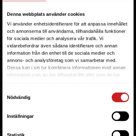
Webbhotell
Denna webbplats använder cookies
Domäner
Vi använder enhetsidentifierare för att anpassa innehållet
Managed Server
och annonserna till användarna, tillhandahålla funktioner
för sociala medier och analysera vår trafik. Vi
Cloud
vidarebefordrar även sådana identifierare och annan
Microsoft 365 Business
information från din enhet till de sociala medier och
Fler tjänster
annons- och analysföretag som vi samarbetar med.
Dessa kan i sin tur kombinera informationen med annan
information som du har tillhandahållit eller som de har
Lösningar
samlat in när du har använt deras tjänster.
Byråer
Samtyckesval
Nödvändig
E-handel
Företag
Inställningar
Managed WordPress
Utvecklare
Statistik