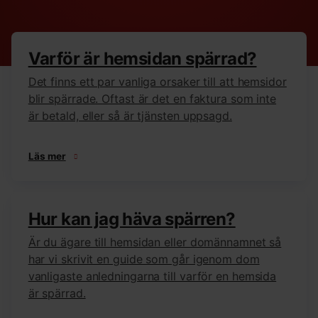
Varför är hemsidan spärrad?
Det finns ett par vanliga orsaker till att hemsidor
blir spärrade. Oftast är det en faktura som inte
är betald, eller så är tjänsten uppsagd.
Läs mer
Hur kan jag häva spärren?
Är du ägare till hemsidan eller domännamnet så
har vi skrivit en guide som går igenom dom
vanligaste anledningarna till varför en hemsida
är spärrad.