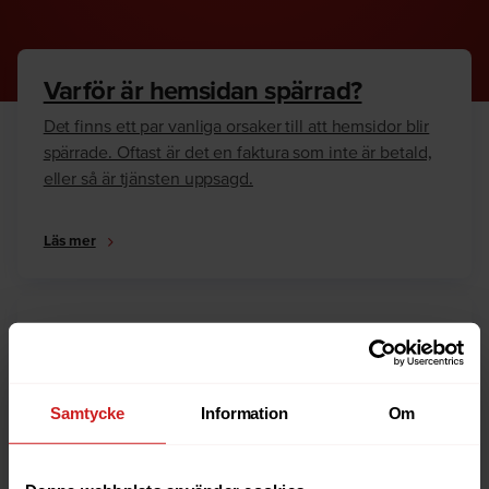
Varför är hemsidan spärrad?
Det finns ett par vanliga orsaker till att hemsidor blir
spärrade. Oftast är det en faktura som inte är betald,
eller så är tjänsten uppsagd.
Läs mer
Hur kan jag häva spärren?
Är du ägare till hemsidan eller domännamnet så har
vi skrivit en guide som går igenom dom vanligaste
Samtycke
Information
Om
anledningarna till varför en hemsida är spärrad.
Läs mer