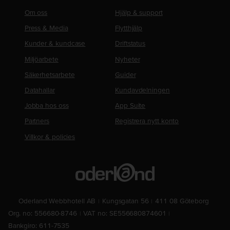
Om oss
Hjälp & support
Press & Media
Flytthjälp
Kunder & kundcase
Driftstatus
Miljöarbete
Nyheter
Säkerhetsarbete
Guider
Datahallar
Kundavdelningen
Jobba hos oss
App Suite
Partners
Registrera nytt konto
Villkor & policies
Oderland Webbhotell AB
Kungsgatan 56
411 08 Göteborg
Org. no: 556680-8746
VAT no: SE556680874601
Bankgiro: 611-7535