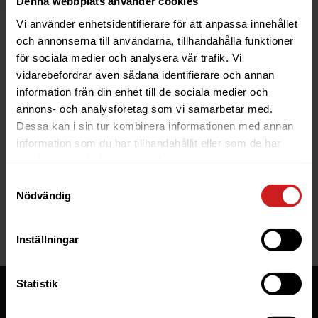
Denna webbplats använder cookies
Vi använder enhetsidentifierare för att anpassa innehållet
och annonserna till användarna, tillhandahålla funktioner
för sociala medier och analysera vår trafik. Vi
vidarebefordrar även sådana identifierare och annan
information från din enhet till de sociala medier och
The website you were trying to
annons- och analysföretag som vi samarbetar med.
reach has been suspended
Dessa kan i sin tur kombinera informationen med annan
information som du har tillhandahållit eller som de har
The website you have tried to access is suspended. Please
samlat in när du har använt deras tjänster.
contact the owner of the website for further information.
Samtyckesval
Nödvändig
If you are the owner of this website or domain please
read
this FAQ
that goes through the most common reasons for a
website to be suspended.
Inställningar
Statistik
Tjänster