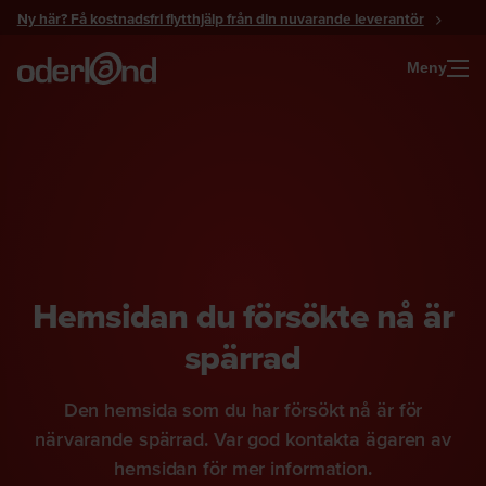
Gå
Ny här? Få kostnadsfri flytthjälp från din nuvarande leverantör
till
innehåll
Meny
Hemsidan du försökte nå är
spärrad
Den hemsida som du har försökt nå är för
närvarande spärrad. Var god kontakta ägaren av
hemsidan för mer information.