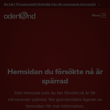
Gå
Ny här? Få kostnadsfri flytthjälp från din nuvarande leverantör
till
innehåll
Meny
Hemsidan du försökte nå är
spärrad
Den hemsida som du har försökt nå är för
närvarande spärrad. Var god kontakta ägaren av
hemsidan för mer information.