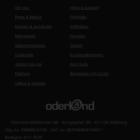
Om oss
Hjälp & support
Press & Media
Flytthjälp
Kunder & kundcase
Driftstatus
Miljöarbete
Nyheter
Säkerhetsarbete
Guider
Datahallar
Kundavdelningen
Jobba hos oss
App Suite
Partners
Registrera nytt konto
Villkor & policies
Oderland Webbhotell AB
Kungsgatan 56
411 08 Göteborg
Org. no: 556680-8746
VAT no: SE556680874601
Bankgiro: 611-7535