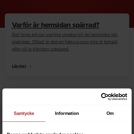
Varför är hemsidan spärrad?
Det finns ett par vanliga orsaker till att hemsidor blir
spärrade. Oftast är det en faktura som inte är betald,
eller så är tjänsten uppsagd.
Läs mer
Hur kan jag häva spärren?
Är du ägare till hemsidan eller domännamnet så har
vi skrivit en guide som går igenom dom vanligaste
Samtycke
Information
Om
anledningarna till varför en hemsida är spärrad.
Läs mer