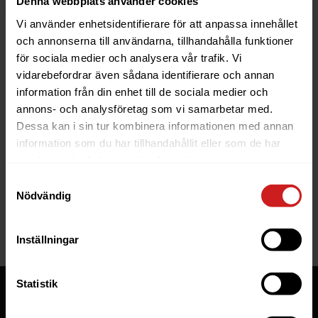
Denna webbplats använder cookies
Vi använder enhetsidentifierare för att anpassa innehållet
och annonserna till användarna, tillhandahålla funktioner
för sociala medier och analysera vår trafik. Vi
vidarebefordrar även sådana identifierare och annan
information från din enhet till de sociala medier och
The website you were trying to
annons- och analysföretag som vi samarbetar med.
reach has been suspended
Dessa kan i sin tur kombinera informationen med annan
information som du har tillhandahållit eller som de har
The website you have tried to access is suspended. Please
samlat in när du har använt deras tjänster.
contact the owner of the website for further information.
Samtyckesval
Nödvändig
If you are the owner of this website or domain please
read
this FAQ
that goes through the most common reasons for a
website to be suspended.
Inställningar
Statistik
Tjänster