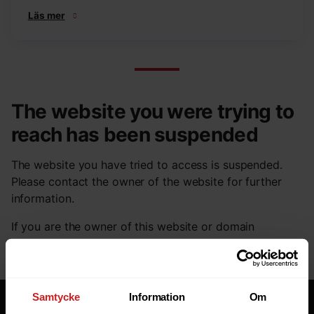
Läs mer
The website you were trying to
reach has been suspended
The website you have tried to access is suspended.
Please contact the owner of the website for further
information.
If you are the owner of this website or domain
please
read this FAQ
that goes through the most
common reasons for a website to be suspended.
Samtycke
Information
Om
Tjänster