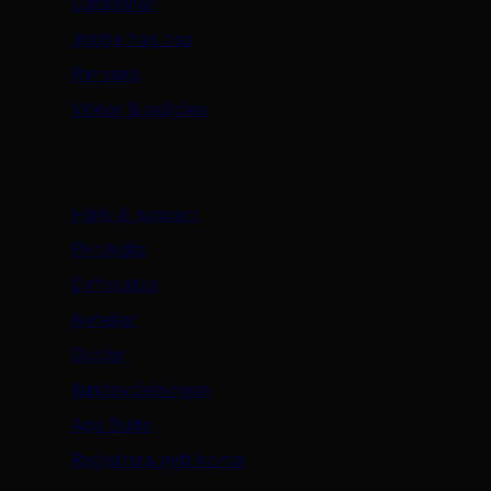
Datahallar
Jobba hos oss
Partners
Villkor & policies
Support & resurser
Hjälp & support
Flytthjälp
Driftstatus
Nyheter
Guider
Kundavdelningen
App Suite
Registrera nytt konto