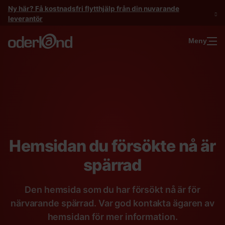
Gå
Ny här? Få kostnadsfri flytthjälp från din nuvarande
till
leverantör
innehåll
Meny
Hemsidan du försökte nå är
spärrad
Den hemsida som du har försökt nå är för
närvarande spärrad. Var god kontakta ägaren av
hemsidan för mer information.