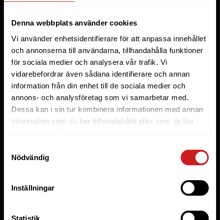
Webbhotell
Denna webbplats använder cookies
Domäner
Vi använder enhetsidentifierare för att anpassa innehållet
Managed Server
och annonserna till användarna, tillhandahålla funktioner
för sociala medier och analysera vår trafik. Vi
Cloud
vidarebefordrar även sådana identifierare och annan
Microsoft 365 Business
information från din enhet till de sociala medier och
Fler tjänster
annons- och analysföretag som vi samarbetar med.
Dessa kan i sin tur kombinera informationen med annan
information som du har tillhandahållit eller som de har
Lösningar
samlat in när du har använt deras tjänster.
Byråer
Samtyckesval
Nödvändig
E-handel
Företag
Inställningar
Managed WordPress
Utvecklare
Statistik