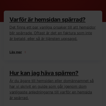
Varför är hemsidan spärrad?
Det finns ett par vanliga orsaker till att hemsidor
blir spärrade. Oftast är det en faktura som inte
är betald, eller så är tjänsten uppsagd.
Läs mer
Hur kan jag häva spärren?
Är du ägare till hemsidan eller domännamnet så
har vi skrivit en guide som går igenom dom
vanligaste anledningarna till varför en hemsida
är spärrad.