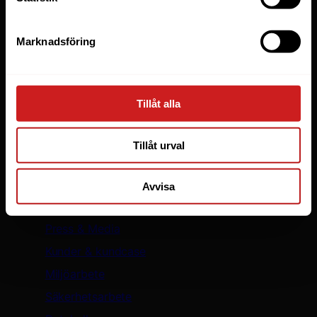
WooCommerce
WordPress
Marknadsföring
LiteSpeed Webbhotell
Elastic Scaling
WP Toolkit
Tillåt alla
Skapa hemsida
Säker WordPress med WP Guardian
Tillåt urval
Oderland
Avvisa
Om oss
Press & Media
Kunder & kundcase
Miljöarbete
Säkerhetsarbete