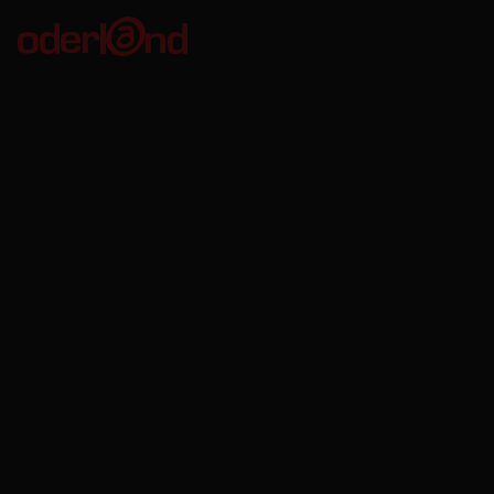
Oderland Webbhotell AB
Kungsgatan 56
411 08 Göteborg
Org. no: 556680-8746
VAT no: SE556680874601
Bankgiro: 611-7535
Oderland Webbhotell AB är godkänd för F-skatt.