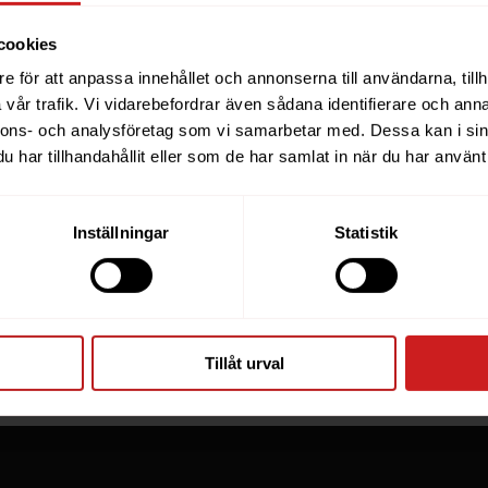
cookies
e för att anpassa innehållet och annonserna till användarna, tillh
ebsite you were trying to r
vår trafik. Vi vidarebefordrar även sådana identifierare och anna
nnons- och analysföretag som vi samarbetar med. Dessa kan i sin
een suspended
har tillhandahållit eller som de har samlat in när du har använt 
you have tried to access is suspended. Please contact th
Inställningar
Statistik
for further information.
he owner of this website or domain please
read this FAQ
th
 most common reasons for a website to be suspended.
Tillåt urval