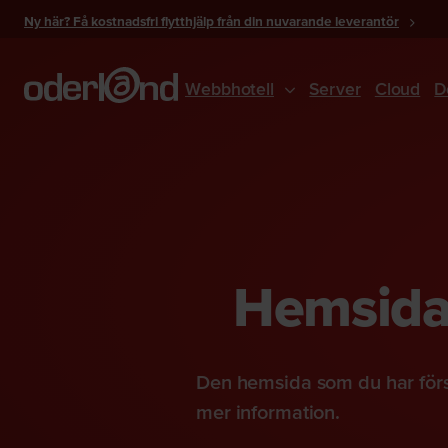
Gå
Ny här? Få kostnadsfri flytthjälp från din nuvarande leverantör
till
innehåll
Webbhotell
Server
Cloud
D
Hemsidan
Den hemsida som du har förs
mer information.