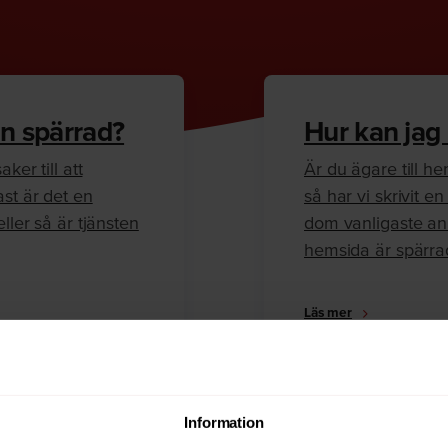
n spärrad?
Hur kan jag
ker till att
Är du ägare till 
ast är det en
så har vi skrivit 
ller så är tjänsten
dom vanligaste anl
hemsida är spärra
Läs mer
Information