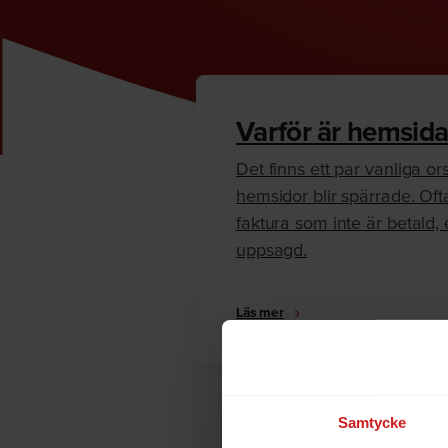
Varför är hemsida
Det finns ett par vanliga orsa
hemsidor blir spärrade. Oft
faktura som inte är betald, e
uppsagd.
Läs mer
Samtycke