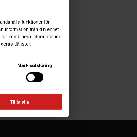
andahålla funktioner för
each
n information från din enhet
 tur kombinera informationen
deras tjänster.
e owner of
Marknadsföring
at goes
Tillåt alla