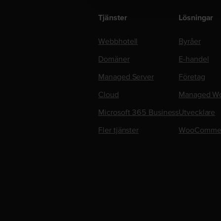
Tjänster
Lösningar
Webbhotell
Byråer
Domäner
E-handel
Managed Server
Företag
Cloud
Managed Wo
Microsoft 365 Business
Utvecklare
Fler tjänster
WooComme