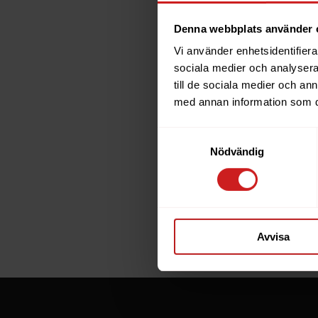
Denna webbplats använder 
Vi använder enhetsidentifierar
The w
sociala medier och analysera 
till de sociala medier och a
has b
med annan information som du 
Samtyckesval
The website 
Nödvändig
the website 
If you are t
through the
Avvisa