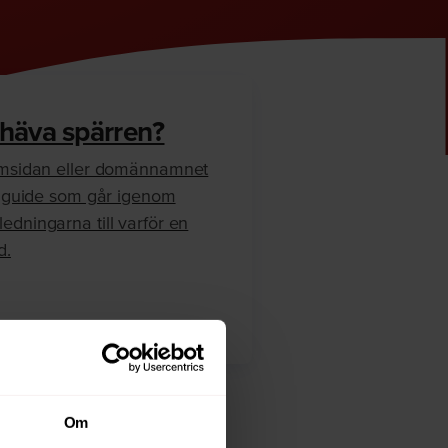
 häva spärren?
hemsidan eller domännamnet
en guide som går igenom
edningarna till varför en
d.
Om