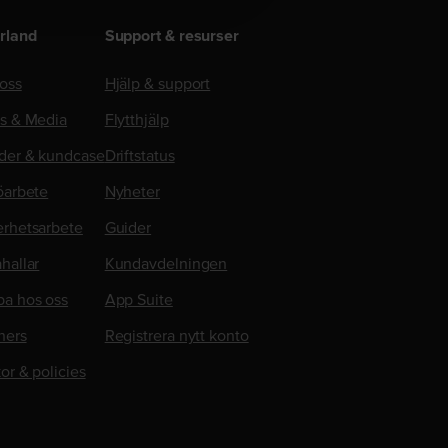
rland
Support & resurser
oss
Hjälp & support
ss & Media
Flytthjälp
der & kundcase
Driftstatus
öarbete
Nyheter
erhetsarbete
Guider
hallar
Kundavdelningen
ba hos oss
App Suite
ners
Registrera nytt konto
kor & policies