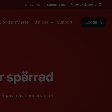
Svenska
Kontakta oss
Priser exkl. moms
Blogg & nyheter
Om oss
Support
Logga in
r spärrad
a ägaren av hemsidan för