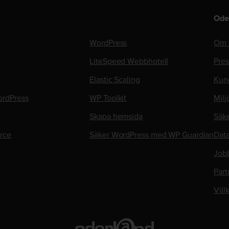
Ode
WordPress
Om 
LiteSpeed Webbhotell
Pre
Elastic Scaling
Kun
rdPress
WP Toolkit
Milj
Skapa hemsida
Säk
rce
Säker WordPress med WP Guardian
Data
Job
Part
Vill