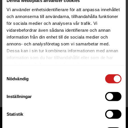
Denna webbplats använder cookies
Vi använder enhetsidentifierare för att anpassa innehållet
och annonserna till användarna, tillhandahålla funktioner
för sociala medier och analysera vår trafik. Vi
vidarebefordrar även sådana identifierare och annan
information från din enhet till de sociala medier och
The website you were trying to
annons- och analysföretag som vi samarbetar med.
reach has been suspended
Dessa kan i sin tur kombinera informationen med annan
information som du har tillhandahållit eller som de har
The website you have tried to access is suspended. Please
samlat in när du har använt deras tjänster.
contact the owner of the website for further information.
Samtyckesval
Nödvändig
If you are the owner of this website or domain please
read
this FAQ
that goes through the most common reasons for a
website to be suspended.
Inställningar
Statistik
Tjänster