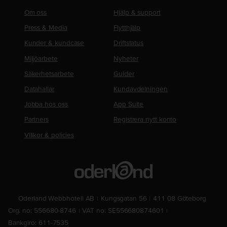
Om oss
Hjälp & support
Press & Media
Flytthjälp
Kunder & kundcase
Driftstatus
Miljöarbete
Nyheter
Säkerhetsarbete
Guider
Datahallar
Kundavdelningen
Jobba hos oss
App Suite
Partners
Registrera nytt konto
Villkor & policies
Oderland Webbhotell AB
Kungsgatan 56
411 08 Göteborg
Org. no: 556680-8746
VAT no: SE556680874601
Bankgiro: 611-7535