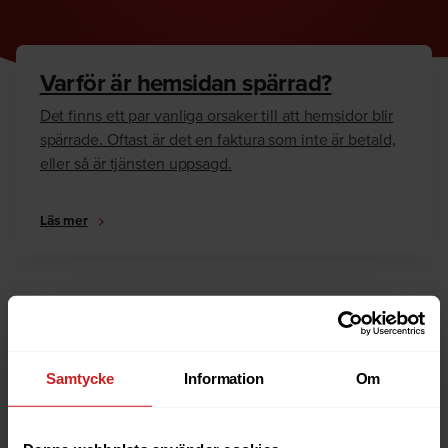
Varför är hemsidan spärrad?
Det finns ett par vanliga orsaker till att hemsidor blir
spärrade. Oftast är det en faktura som inte är betald,
eller så är tjänsten uppsagd.
Läs mer
Hur kan jag häva spärren?
Är du ägare till hemsidan eller domännamnet så har
vi skrivit en guide som går igenom dom vanligaste
Samtycke
Information
Om
anledningarna till varför en hemsida är spärrad.
Läs mer