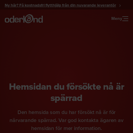
Gå
Ny här? Få kostnadsfri flytthjälp från din nuvarande leverantör
till
innehåll
Meny
Hemsidan du försökte nå är
spärrad
Den hemsida som du har försökt nå är för
närvarande spärrad. Var god kontakta ägaren av
hemsidan för mer information.