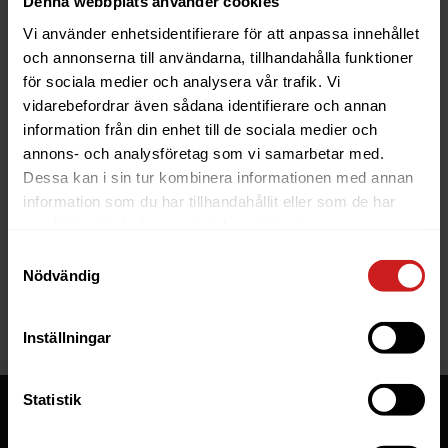
Denna webbplats använder cookies
Vi använder enhetsidentifierare för att anpassa innehållet
och annonserna till användarna, tillhandahålla funktioner
för sociala medier och analysera vår trafik. Vi
vidarebefordrar även sådana identifierare och annan
information från din enhet till de sociala medier och
The website you were trying to
annons- och analysföretag som vi samarbetar med.
reach has been suspended
Dessa kan i sin tur kombinera informationen med annan
information som du har tillhandahållit eller som de har
The website you have tried to access is suspended. Please
samlat in när du har använt deras tjänster.
contact the owner of the website for further information.
Samtyckesval
Nödvändig
If you are the owner of this website or domain please
read
this FAQ
that goes through the most common reasons for a
website to be suspended.
Inställningar
Statistik
Tjänster