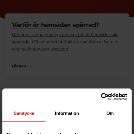
Varför är hemsidan spärrad?
Det finns ett par vanliga orsaker till att hemsidor blir
spärrade. Oftast är det en faktura som inte är betald,
eller så är tjänsten uppsagd.
Läs mer
Hur kan jag häva spärren?
Är du ägare till hemsidan eller domännamnet så har
vi skrivit en guide som går igenom dom vanligaste
Samtycke
Information
Om
anledningarna till varför en hemsida är spärrad.
Läs mer