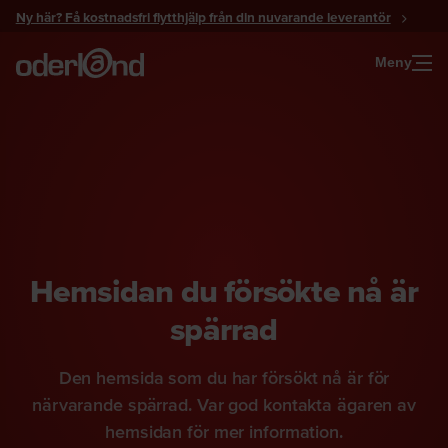
Gå
Ny här? Få kostnadsfri flytthjälp från din nuvarande leverantör
till
innehåll
Meny
Hemsidan du försökte nå är
spärrad
Den hemsida som du har försökt nå är för
närvarande spärrad. Var god kontakta ägaren av
hemsidan för mer information.