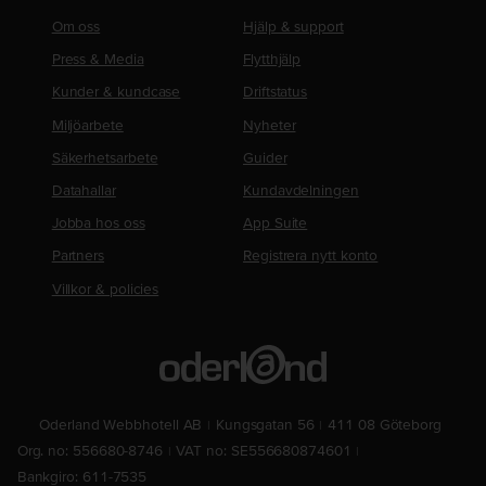
Om oss
Hjälp & support
Press & Media
Flytthjälp
Kunder & kundcase
Driftstatus
Miljöarbete
Nyheter
Säkerhetsarbete
Guider
Datahallar
Kundavdelningen
Jobba hos oss
App Suite
Partners
Registrera nytt konto
Villkor & policies
Oderland Webbhotell AB
Kungsgatan 56
411 08 Göteborg
Org. no: 556680-8746
VAT no: SE556680874601
Bankgiro: 611-7535