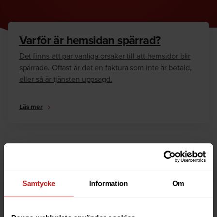
Varför är hemsidan spärrad?
Det finns ett par vanliga orsaker till att hemsidor blir
spärrade. Oftast är det en faktura som inte är betald,
eller så är tjänsten uppsagd.
Läs mer
Hur kan jag häva spärren?
Är du ägare till hemsidan eller domännamnet så har
vi skrivit en guide som går igenom dom vanligaste
Samtycke
Information
Om
anledningarna till varför en hemsida är spärrad.
Läs mer