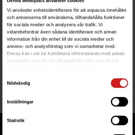
Denna webbplats använder cookies
Vi använder enhetsidentifierare för att anpassa innehållet
och annonserna till användarna, tillhandahålla funktioner
för sociala medier och analysera vår trafik. Vi
vidarebefordrar även sådana identifierare och annan
information från din enhet till de sociala medier och
The website you were trying to
annons- och analysföretag som vi samarbetar med.
reach has been suspended
Dessa kan i sin tur kombinera informationen med annan
information som du har tillhandahållit eller som de har
The website you have tried to access is suspended. Please
samlat in när du har använt deras tjänster.
contact the owner of the website for further information.
Samtyckesval
Nödvändig
If you are the owner of this website or domain please
read
this FAQ
that goes through the most common reasons for a
website to be suspended.
Inställningar
Statistik
Tjänster