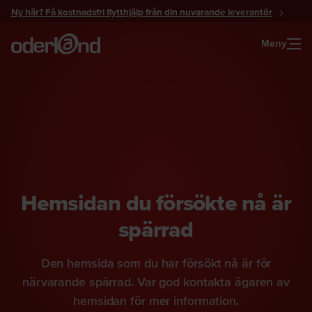
Gå
Ny här? Få kostnadsfri flytthjälp från din nuvarande leverantör
till
innehåll
Meny
Hemsidan du försökte nå är
spärrad
Den hemsida som du har försökt nå är för
närvarande spärrad. Var god kontakta ägaren av
hemsidan för mer information.