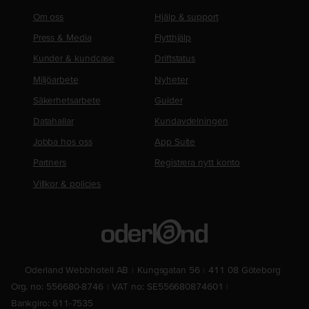
Om oss
Hjälp & support
Press & Media
Flytthjälp
Kunder & kundcase
Driftstatus
Miljöarbete
Nyheter
Säkerhetsarbete
Guider
Datahallar
Kundavdelningen
Jobba hos oss
App Suite
Partners
Registrera nytt konto
Villkor & policies
Oderland Webbhotell AB
Kungsgatan 56
411 08 Göteborg
Org. no: 556680-8746
VAT no: SE556680874601
Bankgiro: 611-7535