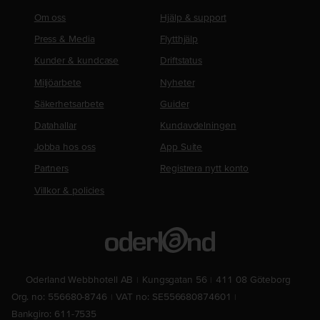
Om oss
Hjälp & support
Press & Media
Flytthjälp
Kunder & kundcase
Driftstatus
Miljöarbete
Nyheter
Säkerhetsarbete
Guider
Datahallar
Kundavdelningen
Jobba hos oss
App Suite
Partners
Registrera nytt konto
Villkor & policies
Oderland Webbhotell AB
Kungsgatan 56
411 08 Göteborg
Org. no: 556680-8746
VAT no: SE556680874601
Bankgiro: 611-7535