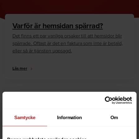
Varför är hemsidan spärrad?
Det finns ett par vanliga orsaker till att hemsidor blir
spärrade. Oftast är det en faktura som inte är betald,
eller så är tjänsten uppsagd.
Läs mer
Hur kan jag häva spärren?
Är du ägare till hemsidan eller domännamnet så har
vi skrivit en guide som går igenom dom vanligaste
Samtycke
Information
Om
anledningarna till varför en hemsida är spärrad.
Läs mer