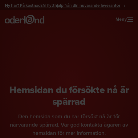
Gå
Ny här? Få kostnadsfri flytthjälp från din nuvarande leverantör
till
innehåll
Meny
Hemsidan du försökte nå är
spärrad
Den hemsida som du har försökt nå är för
närvarande spärrad. Var god kontakta ägaren av
hemsidan för mer information.