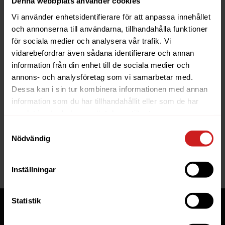
Denna webbplats använder cookies
Vi använder enhetsidentifierare för att anpassa innehållet
och annonserna till användarna, tillhandahålla funktioner
för sociala medier och analysera vår trafik. Vi
vidarebefordrar även sådana identifierare och annan
information från din enhet till de sociala medier och
The website you were trying to
annons- och analysföretag som vi samarbetar med.
reach has been suspended
Dessa kan i sin tur kombinera informationen med annan
information som du har tillhandahållit eller som de har
The website you have tried to access is suspended. Please
samlat in när du har använt deras tjänster.
contact the owner of the website for further information.
Samtyckesval
Nödvändig
If you are the owner of this website or domain please
read
this FAQ
that goes through the most common reasons for a
website to be suspended.
Inställningar
Statistik
Tjänster