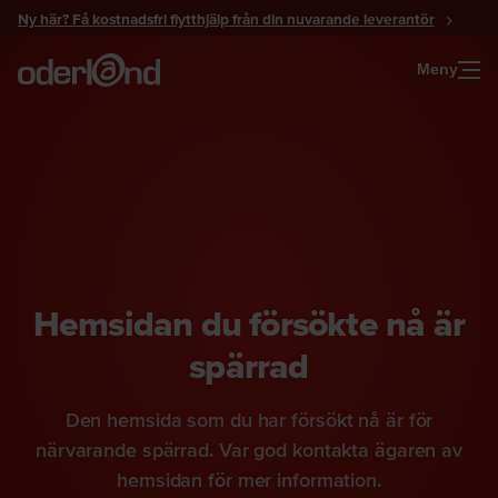
Gå
Ny här? Få kostnadsfri flytthjälp från din nuvarande leverantör
till
innehåll
Meny
Hemsidan du försökte nå är
spärrad
Den hemsida som du har försökt nå är för
närvarande spärrad. Var god kontakta ägaren av
hemsidan för mer information.