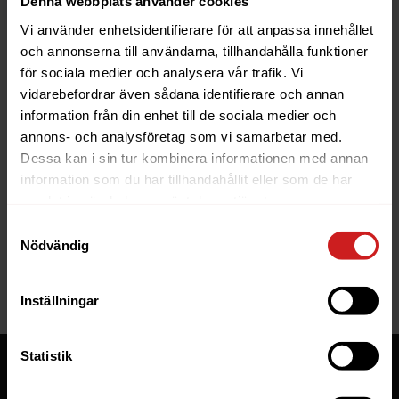
Denna webbplats använder cookies
Vi använder enhetsidentifierare för att anpassa innehållet
och annonserna till användarna, tillhandahålla funktioner
för sociala medier och analysera vår trafik. Vi
vidarebefordrar även sådana identifierare och annan
information från din enhet till de sociala medier och
The website you were trying to
annons- och analysföretag som vi samarbetar med.
reach has been suspended
Dessa kan i sin tur kombinera informationen med annan
information som du har tillhandahållit eller som de har
The website you have tried to access is suspended. Please
samlat in när du har använt deras tjänster.
contact the owner of the website for further information.
Samtyckesval
Nödvändig
If you are the owner of this website or domain please
read
this FAQ
that goes through the most common reasons for a
website to be suspended.
Inställningar
Statistik
Tjänster