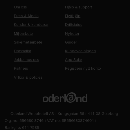
Om oss
Hjälp & support
Press & Media
Flytthjälp
Kunder & kundcase
Driftstatus
Miljöarbete
Nyheter
Säkerhetsarbete
Guider
Datahallar
Kundavdelningen
Jobba hos oss
App Suite
Partners
Registrera nytt konto
Villkor & policies
Oderland Webbhotell AB
Kungsgatan 56
411 08 Göteborg
Org. no: 556680-8746
VAT no: SE556680874601
Bankgiro: 611-7535