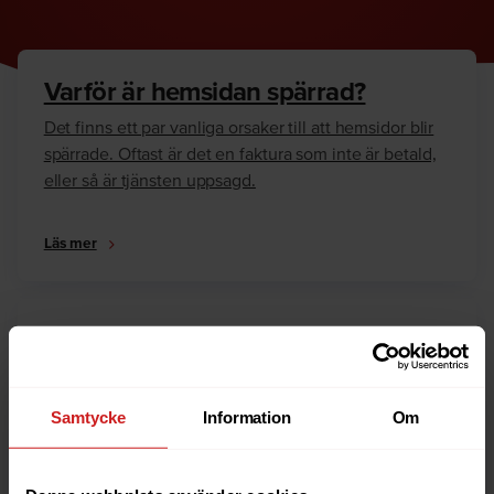
Varför är hemsidan spärrad?
Det finns ett par vanliga orsaker till att hemsidor blir
spärrade. Oftast är det en faktura som inte är betald,
eller så är tjänsten uppsagd.
Läs mer
Hur kan jag häva spärren?
Är du ägare till hemsidan eller domännamnet så har
vi skrivit en guide som går igenom dom vanligaste
Samtycke
Information
Om
anledningarna till varför en hemsida är spärrad.
Läs mer