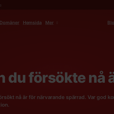
Domäner
Hemsida
Mer
Bl
 du försökte nå ä
rsökt nå är för närvarande spärrad. Var god ko
ion.