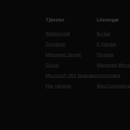
Tjänster
Lösningar
Webbhotell
Byråer
Domäner
E-handel
Managed Server
Företag
Cloud
Managed Word
Microsoft 365 Business
Utvecklare
Fler tjänster
WooCommerc