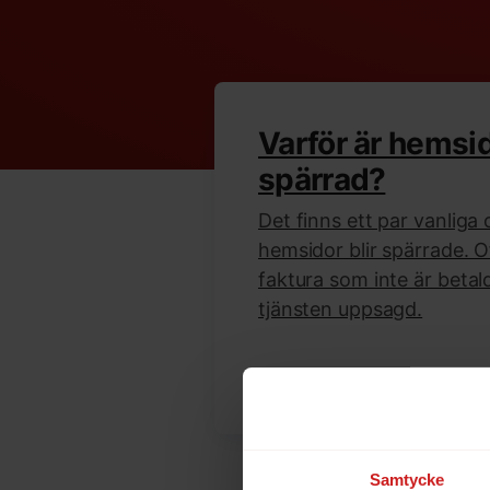
Varför är hemsi
spärrad?
Det finns ett par vanliga o
hemsidor blir spärrade. O
faktura som inte är betald,
tjänsten uppsagd.
Läs mer
Samtycke