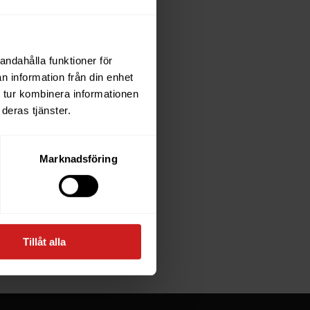
andahålla funktioner för
n information från din enhet
o
 tur kombinera informationen
deras tjänster.
ct the
Marknadsföring
FAQ
that
pended.
Tillåt alla