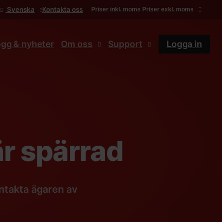
Svenska
Kontakta oss
Priser inkl. moms
Priser exkl. moms
ogg & nyheter
Om oss
Support
Logga in
r spärrad
ntakta ägaren av