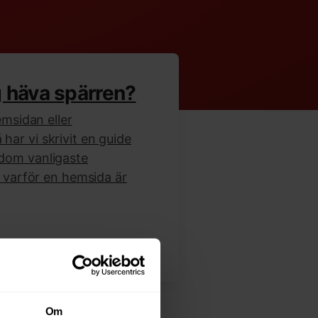
g häva spärren?
emsidan eller
ar vi skrivit en guide
dom vanligaste
l varför en hemsida är
Om