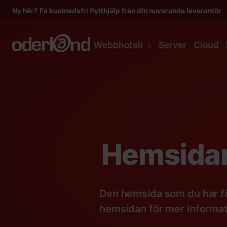
Gå
Ny här? Få kostnadsfri flytthjälp från din nuvarande leverantör
till
innehåll
Webbhotell
Server
Cloud
Hemsidan
Den hemsida som du har fö
hemsidan för mer informat