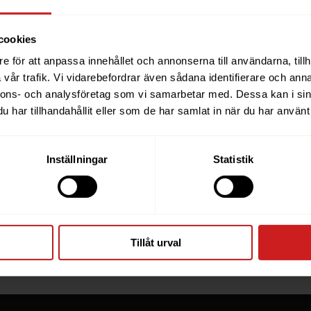
cookies
e för att anpassa innehållet och annonserna till användarna, tillh
vår trafik. Vi vidarebefordrar även sådana identifierare och anna
ebsite you were trying t
nnons- och analysföretag som vi samarbetar med. Dessa kan i sin
har tillhandahållit eller som de har samlat in när du har använt 
h has been suspended
 you have tried to access is suspended. Please conta
Inställningar
Statistik
e website for further information.
the owner of this website or domain please
read this 
gh the most common reasons for a website to be sus
Tillåt urval