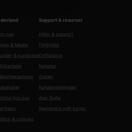
derland
Support & resurser
m oss
Hjälp & support
ress & Media
Flytthjälp
under & kundcase
Driftstatus
iljöarbete
Nyheter
äkerhetsarbete
Guider
atahallar
Kundavdelningen
obba hos oss
App Suite
artners
Registrera nytt konto
illkor & policies