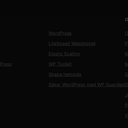
O
WordPress
O
LiteSpeed Webbhotell
P
Elastic Scaling
K
Press
WP Toolkit
M
Skapa hemsida
S
e
Säker WordPress med WP Guardian
D
J
P
V