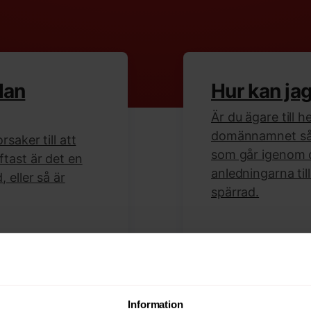
dan
Hur kan ja
Är du ägare till h
domännamnet så h
rsaker till att
som går igenom 
ftast är det en
anledningarna til
 eller så är
spärrad.
Läs mer
Information