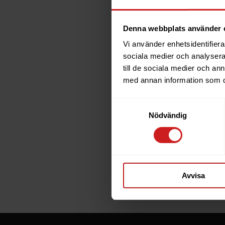
Denna webbplats använder 
Vi använder enhetsidentifierar
sociala medier och analysera 
The w
till de sociala medier och a
med annan information som du 
reac
Samtyckesval
The website
Nödvändig
owner of th
If you are 
goes throu
Avvisa