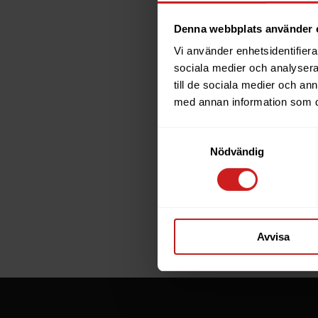
Denna webbplats använder 
Vi använder enhetsidentifierar
The w
sociala medier och analysera 
till de sociala medier och a
has b
med annan information som du 
Samtyckesval
The website 
Nödvändig
the website 
If you are t
through the
Avvisa