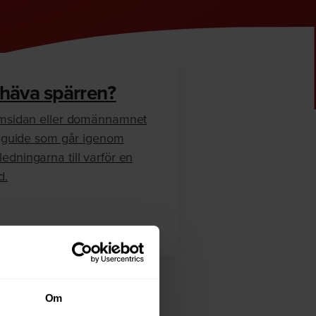
 häva spärren?
hemsidan eller domännamnet
en guide som går igenom
edningarna till varför en
d.
Om