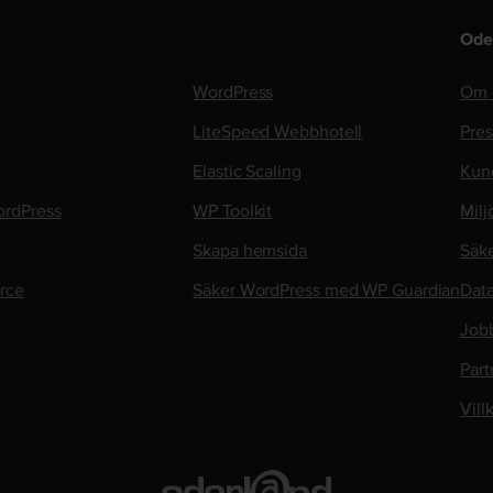
Ode
WordPress
Om 
LiteSpeed Webbhotell
Pre
Elastic Scaling
Kun
rdPress
WP Toolkit
Milj
Skapa hemsida
Säk
rce
Säker WordPress med WP Guardian
Data
Job
Part
Vill