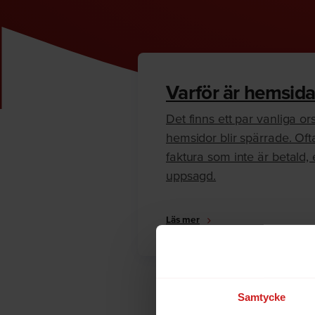
Varför är hemsida
Det finns ett par vanliga orsa
hemsidor blir spärrade. Oft
faktura som inte är betald, e
uppsagd.
Läs mer
Samtycke