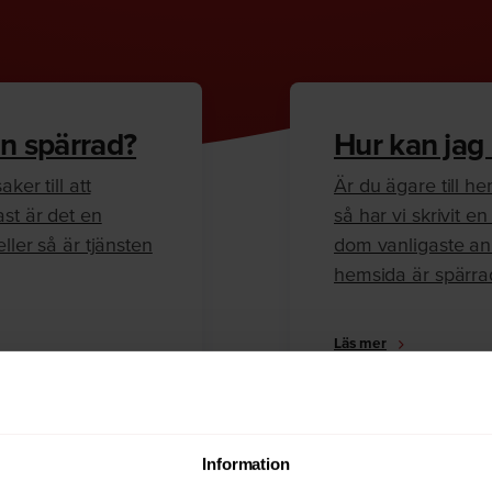
n spärrad?
Hur kan jag
ker till att
Är du ägare till 
ast är det en
så har vi skrivit 
ller så är tjänsten
dom vanligaste anl
hemsida är spärra
Läs mer
Information