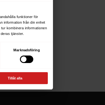
andahålla funktioner för
each
n information från din enhet
 tur kombinera informationen
deras tjänster.
e owner of
Marknadsföring
at goes
Tillåt alla