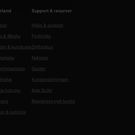
rland
Support & resurser
oss
Hjälp & support
ss & Media
Flytthjälp
der & kundcase
Driftstatus
öarbete
Nyheter
erhetsarbete
Guider
hallar
Kundavdelningen
ba hos oss
App Suite
ners
Registrera nytt konto
kor & policies