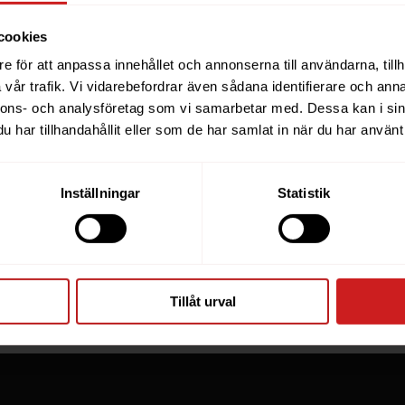
cookies
e för att anpassa innehållet och annonserna till användarna, tillh
ebsite you were trying to r
vår trafik. Vi vidarebefordrar även sådana identifierare och anna
nnons- och analysföretag som vi samarbetar med. Dessa kan i sin
een suspended
har tillhandahållit eller som de har samlat in när du har använt 
you have tried to access is suspended. Please contact th
Inställningar
Statistik
for further information.
he owner of this website or domain please
read this FAQ
th
 most common reasons for a website to be suspended.
Tillåt urval