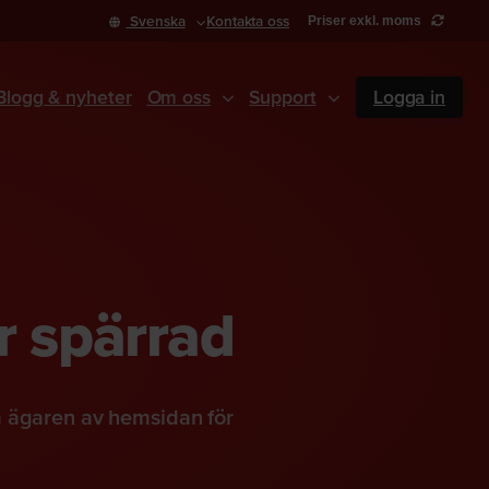
Svenska
Kontakta oss
Priser exkl. moms
Blogg & nyheter
Om oss
Support
Logga in
r spärrad
a ägaren av hemsidan för