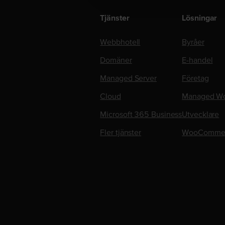
Tjänster
Lösningar
Webbhotell
Byråer
Domäner
E-handel
Managed Server
Företag
Cloud
Managed Wo
Microsoft 365 Business
Utvecklare
Fler tjänster
WooComme