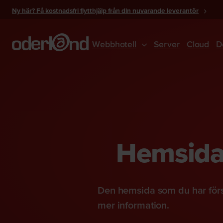
Gå
Ny här? Få kostnadsfri flytthjälp från din nuvarande leverantör
till
innehåll
Webbhotell
Server
Cloud
D
Hemsidan
Den hemsida som du har förs
mer information.