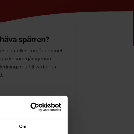
 häva spärren?
hemsidan eller domännamnet
en guide som går igenom
edningarna till varför en
d.
Om