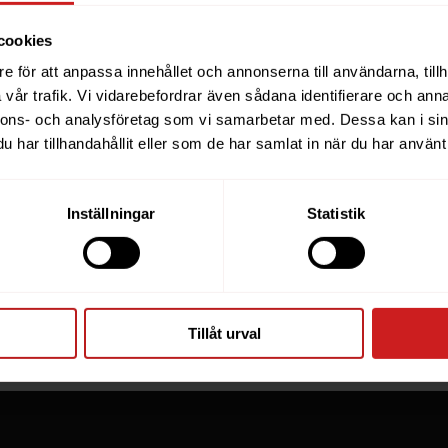
cookies
e för att anpassa innehållet och annonserna till användarna, tillh
ebsite you were trying to r
vår trafik. Vi vidarebefordrar även sådana identifierare och anna
nnons- och analysföretag som vi samarbetar med. Dessa kan i sin
een suspended
har tillhandahållit eller som de har samlat in när du har använt 
you have tried to access is suspended. Please contact th
Inställningar
Statistik
for further information.
he owner of this website or domain please
read this FAQ
th
 most common reasons for a website to be suspended.
Tillåt urval