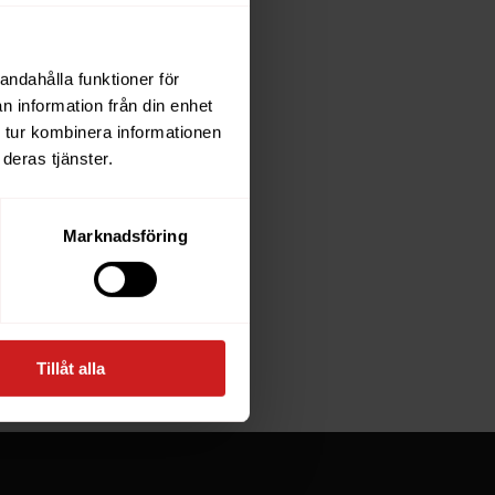
andahålla funktioner för
each
n information från din enhet
 tur kombinera informationen
deras tjänster.
e owner of
Marknadsföring
at goes
Tillåt alla