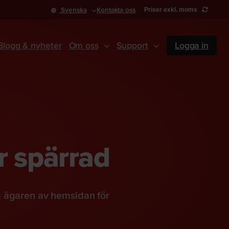
Svenska
Kontakta oss
Priser exkl. moms
Blogg & nyheter
Om oss
Support
Logga in
r spärrad
a ägaren av hemsidan för