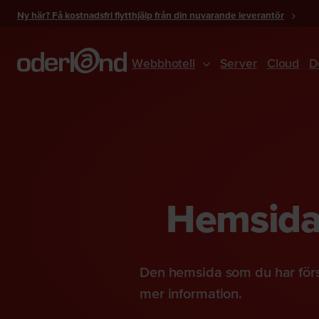
Gå
Ny här? Få kostnadsfri flytthjälp från din nuvarande leverantör
till
innehåll
Webbhotell
Server
Cloud
D
Hemsidan
Den hemsida som du har förs
mer information.