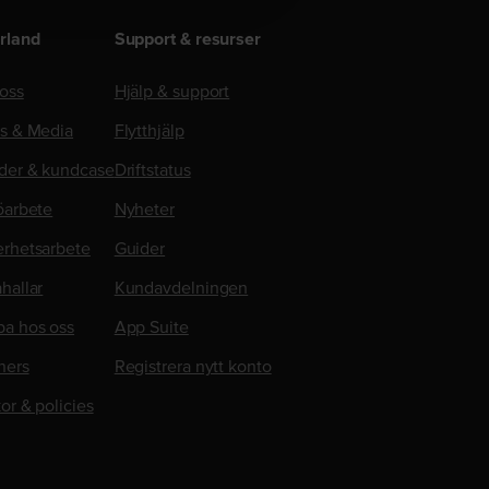
rland
Support & resurser
oss
Hjälp & support
ss & Media
Flytthjälp
der & kundcase
Driftstatus
öarbete
Nyheter
erhetsarbete
Guider
hallar
Kundavdelningen
ba hos oss
App Suite
ners
Registrera nytt konto
kor & policies