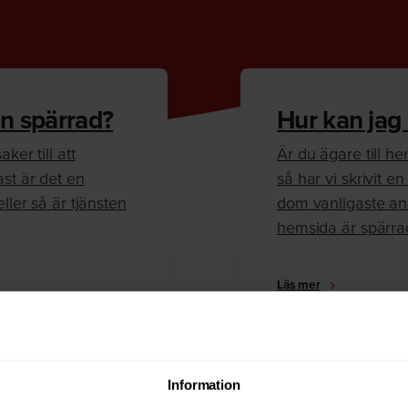
n spärrad?
Hur kan jag
ker till att
Är du ägare till 
ast är det en
så har vi skrivit 
ller så är tjänsten
dom vanligaste anl
hemsida är spärra
Läs mer
Information