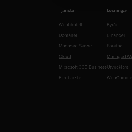
Tjänster
Lösningar
Webbhotell
Byråer
Domäner
E-handel
Managed Server
Företag
Cloud
Managed Wo
Microsoft 365 Business
Utvecklare
Fler tjänster
WooComme