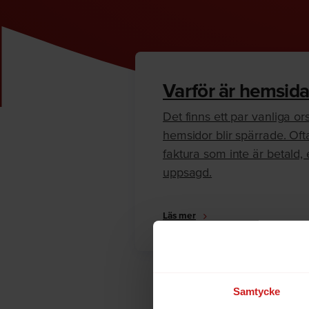
Varför är hemsida
Det finns ett par vanliga orsa
hemsidor blir spärrade. Oft
faktura som inte är betald, e
uppsagd.
Läs mer
Samtycke