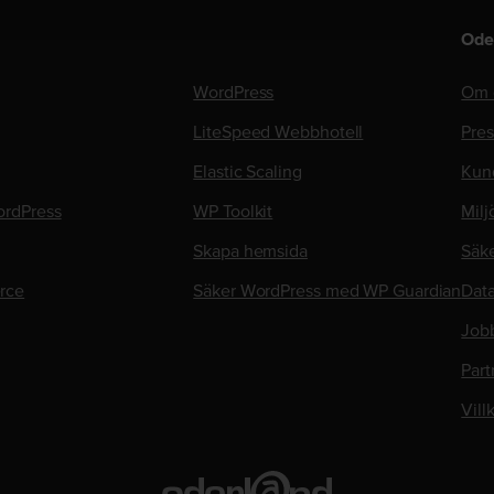
Ode
WordPress
Om 
LiteSpeed Webbhotell
Pre
Elastic Scaling
Kun
rdPress
WP Toolkit
Milj
Skapa hemsida
Säk
rce
Säker WordPress med WP Guardian
Data
Job
Part
Vill