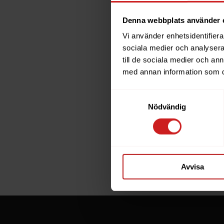
Denna webbplats använder 
Vi använder enhetsidentifierar
The w
sociala medier och analysera 
till de sociala medier och a
has b
med annan information som du 
Samtyckesval
The website 
Nödvändig
the website 
If you are t
through the
Avvisa