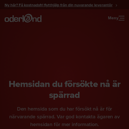
Gå
Ny här? Få kostnadsfri flytthjälp från din nuvarande leverantör
till
innehåll
Meny
Hemsidan du försökte nå är
spärrad
Den hemsida som du har försökt nå är för
närvarande spärrad. Var god kontakta ägaren av
hemsidan för mer information.