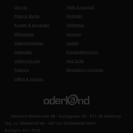
Om oss
Hjälp & support
Press & Media
Flytthjälp
Kunder & kundcase
Driftstatus
Miljöarbete
Nyheter
Säkerhetsarbete
Guider
Datahallar
Kundavdelningen
Jobba hos oss
App Suite
Partners
Registrera nytt konto
Villkor & policies
Oderland Webbhotell AB
Kungsgatan 56
411 08 Göteborg
Org. no: 556680-8746
VAT no: SE556680874601
Bankgiro: 611-7535