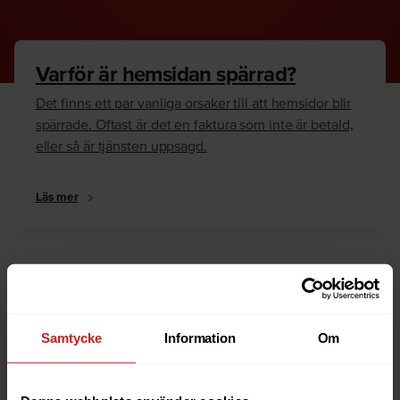
Varför är hemsidan spärrad?
Det finns ett par vanliga orsaker till att hemsidor blir
spärrade. Oftast är det en faktura som inte är betald,
eller så är tjänsten uppsagd.
Läs mer
Hur kan jag häva spärren?
Är du ägare till hemsidan eller domännamnet så har
vi skrivit en guide som går igenom dom vanligaste
Samtycke
Information
Om
anledningarna till varför en hemsida är spärrad.
Läs mer