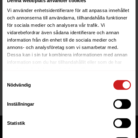
Denna webbplats använder cookies
Vi använder enhetsidentifierare för att anpassa innehållet
och annonserna till användarna, tillhandahålla funktioner
för sociala medier och analysera vår trafik. Vi
vidarebefordrar även sådana identifierare och annan
information från din enhet till de sociala medier och
The website you were trying to
annons- och analysföretag som vi samarbetar med.
reach has been suspended
Dessa kan i sin tur kombinera informationen med annan
information som du har tillhandahållit eller som de har
The website you have tried to access is suspended. Please
samlat in när du har använt deras tjänster.
contact the owner of the website for further information.
Samtyckesval
Nödvändig
If you are the owner of this website or domain please
read
this FAQ
that goes through the most common reasons for a
website to be suspended.
Inställningar
Statistik
Tjänster