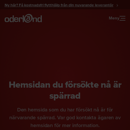
Gå
Ny här? Få kostnadsfri flytthjälp från din nuvarande leverantör
till
innehåll
Meny
Hemsidan du försökte nå är
spärrad
Den hemsida som du har försökt nå är för
närvarande spärrad. Var god kontakta ägaren av
hemsidan för mer information.