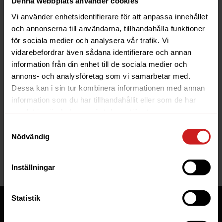
Denna webbplats använder cookies
Vi använder enhetsidentifierare för att anpassa innehållet
och annonserna till användarna, tillhandahålla funktioner
för sociala medier och analysera vår trafik. Vi
vidarebefordrar även sådana identifierare och annan
information från din enhet till de sociala medier och
The website you were trying to
annons- och analysföretag som vi samarbetar med.
reach has been suspended
Dessa kan i sin tur kombinera informationen med annan
information som du har tillhandahållit eller som de har
The website you have tried to access is suspended. Please
samlat in när du har använt deras tjänster.
contact the owner of the website for further information.
Samtyckesval
Nödvändig
If you are the owner of this website or domain please
read
this FAQ
that goes through the most common reasons for a
website to be suspended.
Inställningar
Statistik
Tjänster