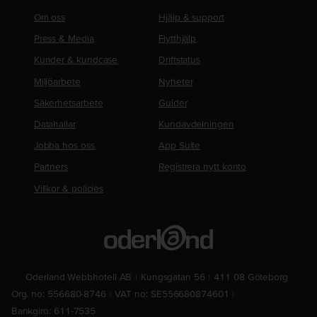
Om oss
Hjälp & support
Press & Media
Flytthjälp
Kunder & kundcase
Driftstatus
Miljöarbete
Nyheter
Säkerhetsarbete
Guider
Datahallar
Kundavdelningen
Jobba hos oss
App Suite
Partners
Registrera nytt konto
Villkor & policies
Oderland Webbhotell AB
Kungsgatan 56
411 08 Göteborg
Org. no: 556680-8746
VAT no: SE556680874601
Bankgiro: 611-7535