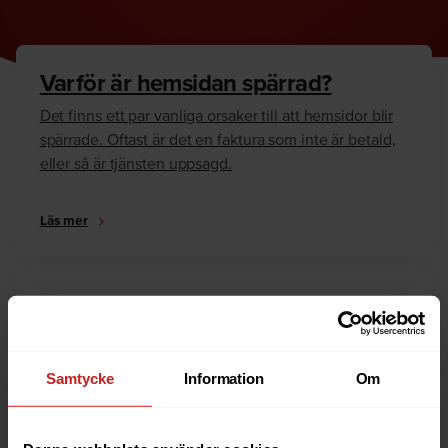
Varför är hemsidan spärrad?
Det finns ett par vanliga orsaker till att hemsidor blir
spärrade. Oftast är det en faktura som inte är betald,
eller så är tjänsten uppsagd.
Läs mer
Hur kan jag häva spärren?
Är du ägare till hemsidan eller domännamnet så har
vi skrivit en guide som går igenom dom vanligaste
Samtycke
Information
Om
anledningarna till varför en hemsida är spärrad.
Läs mer