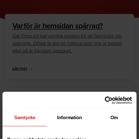
Varför är hemsidan spärrad?
Det finns ett par vanliga orsaker till att hemsidor blir
spärrade. Oftast är det en faktura som inte är betald,
eller så är tjänsten uppsagd.
Läs mer
Hur kan jag häva spärren?
Är du ägare till hemsidan eller domännamnet så har
vi skrivit en guide som går igenom dom vanligaste
Samtycke
Information
Om
anledningarna till varför en hemsida är spärrad.
Läs mer