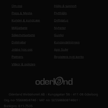
Om oss
Hjälp & support
Press & Media
Flytthjälp
Kunder & kundcase
Driftstatus
Miljöarbete
Nyheter
Säkerhetsarbete
Guider
Datahallar
Kundavdelningen
Jobba hos oss
App Suite
Partners
Registrera nytt konto
Villkor & policies
Oderland Webbhotell AB
Kungsgatan 56
411 08 Göteborg
Org. no: 556680-8746
VAT no: SE556680874601
Bankgiro: 611-7535