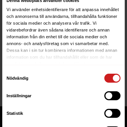
Denna webbplats använder cookies
Vi använder enhetsidentifierare för att anpassa innehållet
och annonserna till användarna, tillhandahålla funktioner
för sociala medier och analysera vår trafik. Vi
vidarebefordrar även sådana identifierare och annan
information från din enhet till de sociala medier och
The website you were trying to
annons- och analysföretag som vi samarbetar med.
reach has been suspended
Dessa kan i sin tur kombinera informationen med annan
information som du har tillhandahållit eller som de har
The website you have tried to access is suspended. Please
samlat in när du har använt deras tjänster.
contact the owner of the website for further information.
Samtyckesval
Nödvändig
If you are the owner of this website or domain please
read
this FAQ
that goes through the most common reasons for a
website to be suspended.
Inställningar
Statistik
Tjänster