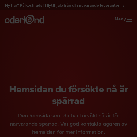
Gå
Ny här? Få kostnadsfri flytthjälp från din nuvarande leverantör
till
innehåll
Meny
Hemsidan du försökte nå är
spärrad
Den hemsida som du har försökt nå är för
närvarande spärrad. Var god kontakta ägaren av
hemsidan för mer information.