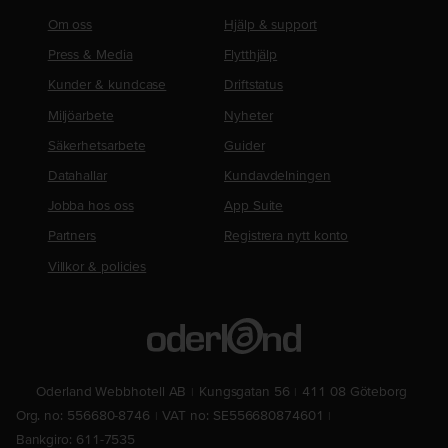
Om oss
Hjälp & support
Press & Media
Flytthjälp
Kunder & kundcase
Driftstatus
Miljöarbete
Nyheter
Säkerhetsarbete
Guider
Datahallar
Kundavdelningen
Jobba hos oss
App Suite
Partners
Registrera nytt konto
Villkor & policies
Oderland Webbhotell AB
Kungsgatan 56
411 08 Göteborg
Org. no: 556680-8746
VAT no: SE556680874601
Bankgiro: 611-7535