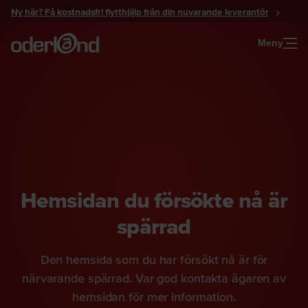
Gå
Ny här? Få kostnadsfri flytthjälp från din nuvarande leverantör
till
innehåll
Meny
Hemsidan du försökte nå är
spärrad
Den hemsida som du har försökt nå är för
närvarande spärrad. Var god kontakta ägaren av
hemsidan för mer information.