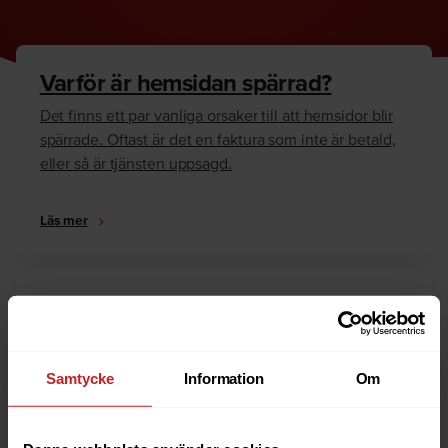
Varför är hemsidan spärrad?
Det finns ett par vanliga orsaker till att hemsidor blir
spärrade. Oftast är det en faktura som inte är betald,
eller så är tjänsten uppsagd.
Läs mer
Hur kan jag häva spärren?
Är du ägare till hemsidan eller domännamnet så har
vi skrivit en guide som går igenom dom vanligaste
Samtycke
Information
Om
anledningarna till varför en hemsida är spärrad.
Läs mer