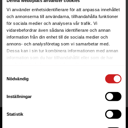
Denna webbplats använder cookies
Vi använder enhetsidentifierare för att anpassa innehållet
och annonserna till användarna, tillhandahålla funktioner
för sociala medier och analysera vår trafik. Vi
vidarebefordrar även sådana identifierare och annan
information från din enhet till de sociala medier och
The website you were trying to
annons- och analysföretag som vi samarbetar med.
reach has been suspended
Dessa kan i sin tur kombinera informationen med annan
information som du har tillhandahållit eller som de har
The website you have tried to access is suspended. Please
samlat in när du har använt deras tjänster.
contact the owner of the website for further information.
Samtyckesval
Nödvändig
If you are the owner of this website or domain please
read
this FAQ
that goes through the most common reasons for a
website to be suspended.
Inställningar
Statistik
Tjänster