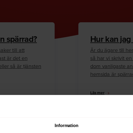
n spärrad?
Hur kan jag
ker till att
Är du ägare till 
ast är det en
så har vi skrivit 
ller så är tjänsten
dom vanligaste anl
hemsida är spärra
Läs mer
Information