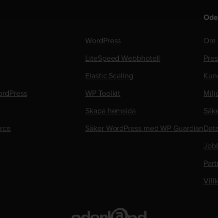
Ode
WordPress
Om 
LiteSpeed Webbhotell
Pre
Elastic Scaling
Kun
rdPress
WP Toolkit
Milj
Skapa hemsida
Säk
rce
Säker WordPress med WP Guardian
Data
Job
Part
Vill