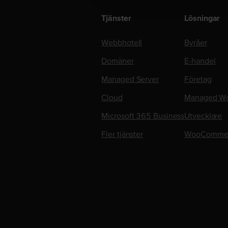
Tjänster
Lösningar
Webbhotell
Byråer
Domäner
E-handel
Managed Server
Företag
Cloud
Managed Wo
Microsoft 365 Business
Utvecklare
Fler tjänster
WooComme