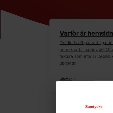
Varför är hemsida
Det finns ett par vanliga orsa
hemsidor blir spärrade. Oft
faktura som inte är betald, e
uppsagd.
Läs mer
Samtycke