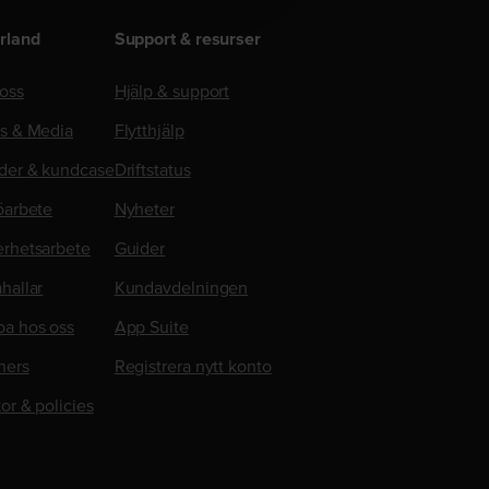
rland
Support & resurser
oss
Hjälp & support
ss & Media
Flytthjälp
der & kundcase
Driftstatus
öarbete
Nyheter
erhetsarbete
Guider
hallar
Kundavdelningen
ba hos oss
App Suite
ners
Registrera nytt konto
kor & policies