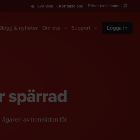
Svenska
Kontakta oss
Priser exkl. moms
Blogg & nyheter
Om oss
Support
Logga in
r spärrad
a ägaren av hemsidan för