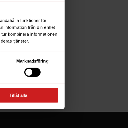
andahålla funktioner för
each
n information från din enhet
 tur kombinera informationen
deras tjänster.
e owner of
Marknadsföring
at goes
Tillåt alla