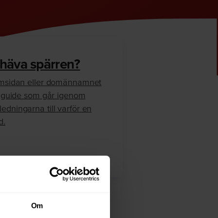
 häva spärren?
hemsidan eller domännamnet
en guide som går igenom
edningarna till varför en
d.
Om