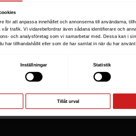
cookies
e för att anpassa innehållet och annonserna till användarna, tillh
ebsite you were trying to r
vår trafik. Vi vidarebefordrar även sådana identifierare och anna
nnons- och analysföretag som vi samarbetar med. Dessa kan i sin
een suspended
har tillhandahållit eller som de har samlat in när du har använt 
you have tried to access is suspended. Please contact th
Inställningar
Statistik
for further information.
he owner of this website or domain please
read this FAQ
th
 most common reasons for a website to be suspended.
Tillåt urval