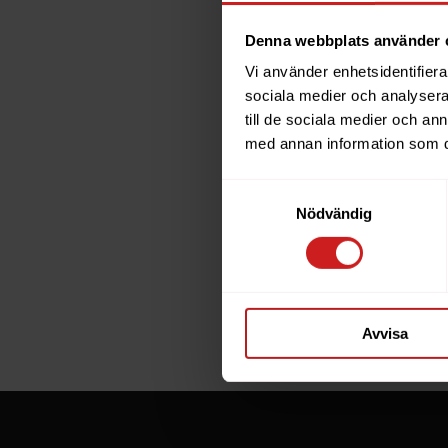
Denna webbplats använder 
Vi använder enhetsidentifierar
The w
sociala medier och analysera 
till de sociala medier och a
has b
med annan information som du 
Samtyckesval
The website 
Nödvändig
the website 
If you are t
through the
Avvisa