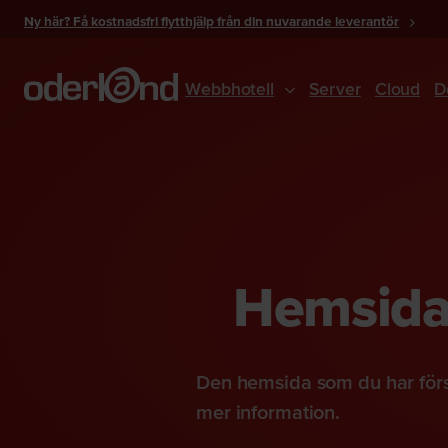
Gå
Ny här? Få kostnadsfri flytthjälp från din nuvarande leverantör
till
innehåll
Webbhotell
Server
Cloud
D
Hemsidan
Den hemsida som du har förs
mer information.