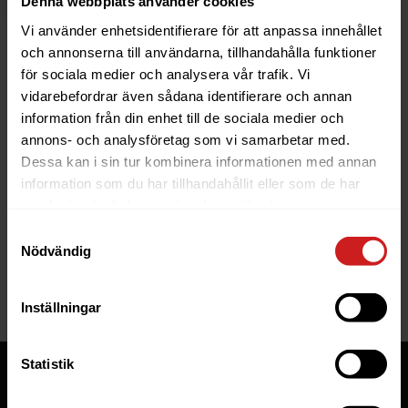
Denna webbplats använder cookies
Vi använder enhetsidentifierare för att anpassa innehållet
och annonserna till användarna, tillhandahålla funktioner
för sociala medier och analysera vår trafik. Vi
vidarebefordrar även sådana identifierare och annan
information från din enhet till de sociala medier och
The website you were trying to
annons- och analysföretag som vi samarbetar med.
reach has been suspended
Dessa kan i sin tur kombinera informationen med annan
information som du har tillhandahållit eller som de har
The website you have tried to access is suspended. Please
samlat in när du har använt deras tjänster.
contact the owner of the website for further information.
Samtyckesval
Nödvändig
If you are the owner of this website or domain please
read
this FAQ
that goes through the most common reasons for a
website to be suspended.
Inställningar
Statistik
Tjänster