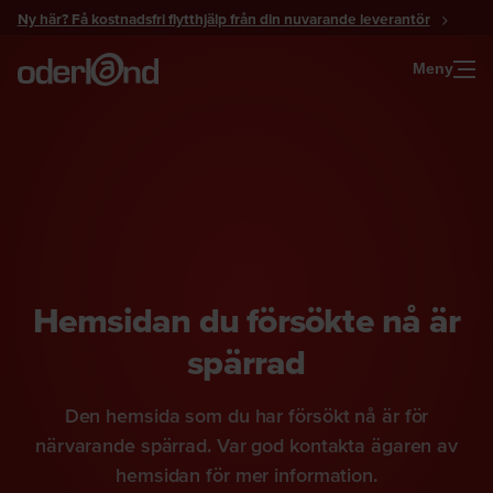
Gå
Ny här? Få kostnadsfri flytthjälp från din nuvarande leverantör
till
innehåll
Meny
Hemsidan du försökte nå är
spärrad
Den hemsida som du har försökt nå är för
närvarande spärrad. Var god kontakta ägaren av
hemsidan för mer information.