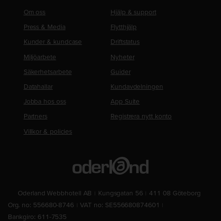
Om oss
Hjälp & support
Press & Media
Flytthjälp
Kunder & kundcase
Driftstatus
Miljöarbete
Nyheter
Säkerhetsarbete
Guider
Datahallar
Kundavdelningen
Jobba hos oss
App Suite
Partners
Registrera nytt konto
Villkor & policies
Oderland Webbhotell AB
Kungsgatan 56
411 08 Göteborg
Org. no: 556680-8746
VAT no: SE556680874601
Bankgiro: 611-7535