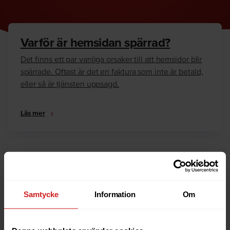
Varför är hemsidan spärrad?
Det finns ett par vanliga orsaker till att hemsidor blir
spärrade. Oftast är det en faktura som inte är betald,
eller så är tjänsten uppsagd.
Läs mer
Hur kan jag häva spärren?
Är du ägare till hemsidan eller domännamnet så har
vi skrivit en guide som går igenom dom vanligaste
Samtycke
Information
Om
anledningarna till varför en hemsida är spärrad.
Läs mer