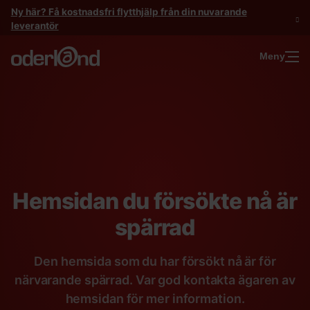
Gå
Ny här? Få kostnadsfri flytthjälp från din nuvarande
till
leverantör
innehåll
Meny
Hemsidan du försökte nå är
spärrad
Den hemsida som du har försökt nå är för
närvarande spärrad. Var god kontakta ägaren av
hemsidan för mer information.