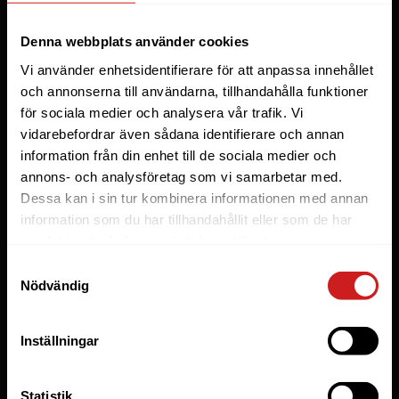
Webbhotell
Denna webbplats använder cookies
Domäner
Vi använder enhetsidentifierare för att anpassa innehållet
Managed Server
och annonserna till användarna, tillhandahålla funktioner
för sociala medier och analysera vår trafik. Vi
Cloud
vidarebefordrar även sådana identifierare och annan
Microsoft 365 Business
information från din enhet till de sociala medier och
Fler tjänster
annons- och analysföretag som vi samarbetar med.
Dessa kan i sin tur kombinera informationen med annan
information som du har tillhandahållit eller som de har
Lösningar
samlat in när du har använt deras tjänster.
Byråer
Samtyckesval
Nödvändig
E-handel
Företag
Inställningar
Managed WordPress
Utvecklare
Statistik