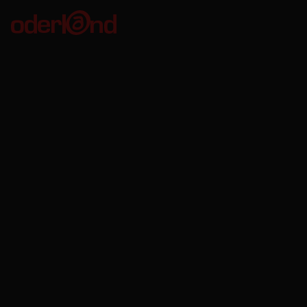
Oderland Webbhotell AB
Kungsgatan 56
411 08 Göteborg
Org. no: 556680-8746
VAT no: SE556680874601
Bankgiro: 611-7535
Oderland Webbhotell AB är godkänd för F-skatt.