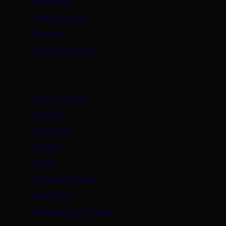
Datahallar
Jobba hos oss
Partners
Villkor & policies
Support & resurser
Hjälp & support
Flytthjälp
Driftstatus
Nyheter
Guider
Kundavdelningen
App Suite
Registrera nytt konto