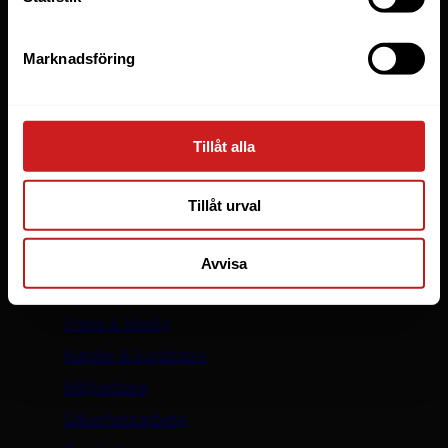
WooCommerce
WordPress
Marknadsföring
LiteSpeed Webbhotell
Elastic Scaling
WP Toolkit
Tillåt alla
Skapa hemsida
Säker WordPress med WP Guardian
Tillåt urval
Oderland
Avvisa
Om oss
Press & Media
Kunder & kundcase
Miljöarbete
Säkerhetsarbete