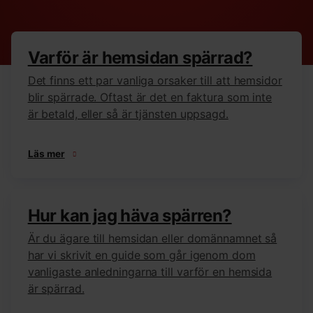
Varför är hemsidan spärrad?
Det finns ett par vanliga orsaker till att hemsidor
blir spärrade. Oftast är det en faktura som inte
är betald, eller så är tjänsten uppsagd.
Läs mer
Hur kan jag häva spärren?
Är du ägare till hemsidan eller domännamnet så
har vi skrivit en guide som går igenom dom
vanligaste anledningarna till varför en hemsida
är spärrad.