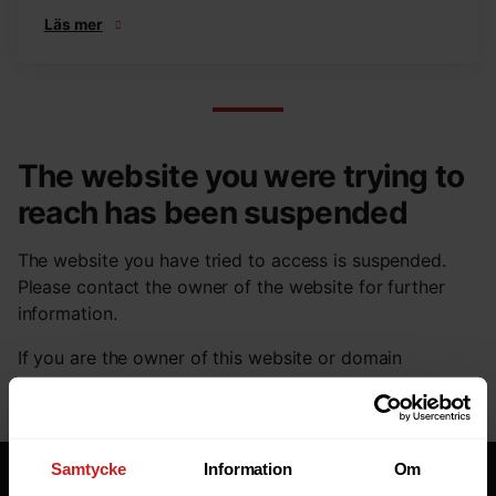
Läs mer
The website you were trying to
reach has been suspended
The website you have tried to access is suspended.
Please contact the owner of the website for further
information.
If you are the owner of this website or domain
please
read this FAQ
that goes through the most
common reasons for a website to be suspended.
Samtycke
Information
Om
Tjänster