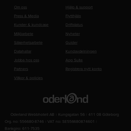
Om oss
Hjälp & support
Press & Media
Flytthjälp
Kunder & kundcase
Driftstatus
Miljöarbete
Nyheter
Säkerhetsarbete
Guider
Datahallar
Kundavdelningen
Jobba hos oss
App Suite
Partners
Registrera nytt konto
Villkor & policies
Oderland Webbhotell AB
Kungsgatan 56
411 08 Göteborg
Org. no: 556680-8746
VAT no: SE556680874601
Bankgiro: 611-7535