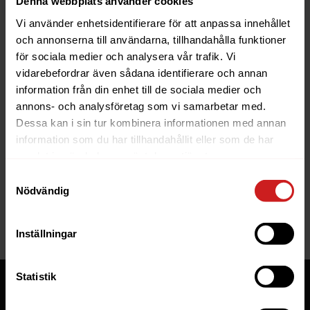
Denna webbplats använder cookies
Vi använder enhetsidentifierare för att anpassa innehållet
och annonserna till användarna, tillhandahålla funktioner
för sociala medier och analysera vår trafik. Vi
vidarebefordrar även sådana identifierare och annan
information från din enhet till de sociala medier och
The website you were trying to
annons- och analysföretag som vi samarbetar med.
reach has been suspended
Dessa kan i sin tur kombinera informationen med annan
information som du har tillhandahållit eller som de har
The website you have tried to access is suspended. Please
samlat in när du har använt deras tjänster.
contact the owner of the website for further information.
Samtyckesval
Nödvändig
If you are the owner of this website or domain please
read
this FAQ
that goes through the most common reasons for a
website to be suspended.
Inställningar
Statistik
Tjänster