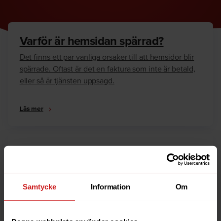
Varför är hemsidan spärrad?
Det finns ett par vanliga orsaker till att hemsidor blir
spärrade. Oftast är det en faktura som inte är betald,
eller så är tjänsten uppsagd.
Läs mer
Hur kan jag häva spärren?
Är du ägare till hemsidan eller domännamnet så har
vi skrivit en guide som går igenom dom vanligaste
Samtycke
Information
Om
anledningarna till varför en hemsida är spärrad.
Läs mer