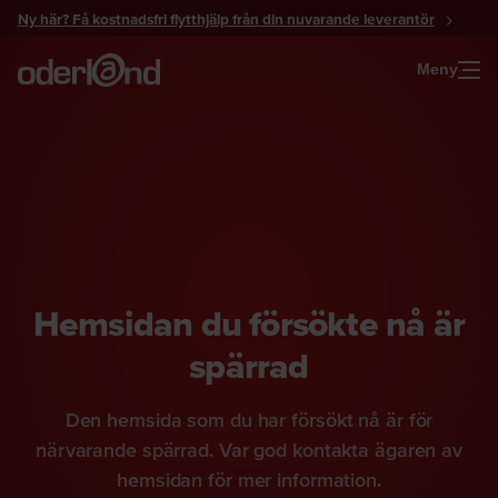
Gå
Ny här? Få kostnadsfri flytthjälp från din nuvarande leverantör
till
innehåll
Meny
Hemsidan du försökte nå är
spärrad
Den hemsida som du har försökt nå är för
närvarande spärrad. Var god kontakta ägaren av
hemsidan för mer information.