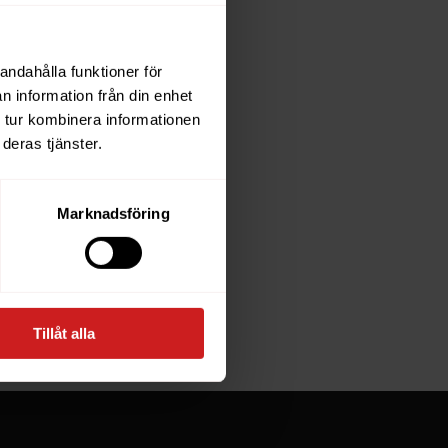
andahålla funktioner för
each
n information från din enhet
 tur kombinera informationen
deras tjänster.
e owner of
Marknadsföring
at goes
Tillåt alla