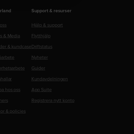
rland
Support & resurser
oss
Hjälp & support
ss & Media
Flytthjälp
der & kundcase
Driftstatus
öarbete
Nyheter
erhetsarbete
Guider
hallar
Kundavdelningen
ba hos oss
App Suite
ners
Registrera nytt konto
kor & policies