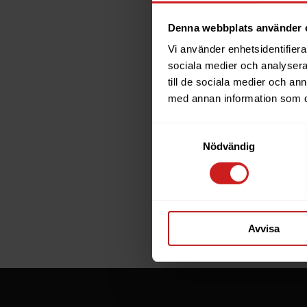
Denna webbplats använder 
Vi använder enhetsidentifierar
The w
sociala medier och analysera 
till de sociala medier och a
has b
med annan information som du 
Samtyckesval
The website 
Nödvändig
the website 
If you are t
through the
Avvisa