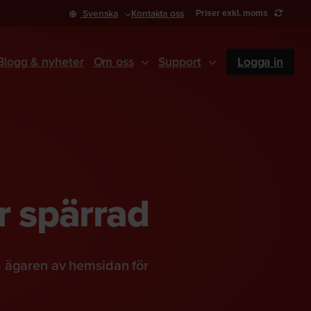
Svenska
Kontakta oss
Priser exkl. moms
Blogg & nyheter
Om oss
Support
Logga in
r spärrad
a ägaren av hemsidan för