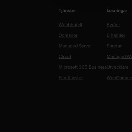
Tjänster
Lösningar
Webbhotell
Byråer
Domäner
E-handel
Managed Server
Företag
Cloud
Managed Wo
Microsoft 365 Business
Utvecklare
Fler tjänster
WooComme