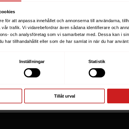
cookies
e för att anpassa innehållet och annonserna till användarna, tillh
ebsite you were trying to r
vår trafik. Vi vidarebefordrar även sådana identifierare och anna
nnons- och analysföretag som vi samarbetar med. Dessa kan i sin
een suspended
har tillhandahållit eller som de har samlat in när du har använt 
you have tried to access is suspended. Please contact th
Inställningar
Statistik
for further information.
he owner of this website or domain please
read this FAQ
th
 most common reasons for a website to be suspended.
Tillåt urval