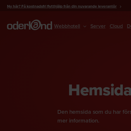
Gå
Ny här? Få kostnadsfri flytthjälp från din nuvarande leverantör
till
innehåll
Webbhotell
Server
Cloud
D
Hemsidan
Den hemsida som du har förs
mer information.