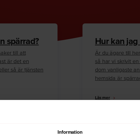
n spärrad?
Hur kan jag
ker till att
Är du ägare till 
ast är det en
så har vi skrivit 
ller så är tjänsten
dom vanligaste anl
hemsida är spärra
Läs mer
Information