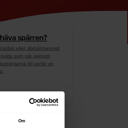
 häva spärren?
hemsidan eller domännamnet
en guide som går igenom
edningarna till varför en
d.
Om