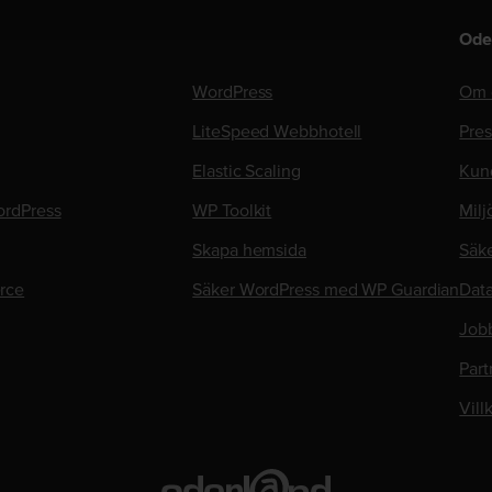
Ode
WordPress
Om 
LiteSpeed Webbhotell
Pre
Elastic Scaling
Kun
rdPress
WP Toolkit
Milj
Skapa hemsida
Säk
rce
Säker WordPress med WP Guardian
Data
Job
Part
Vill