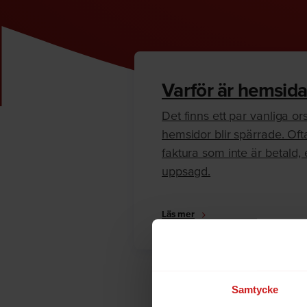
Varför är hemsida
Det finns ett par vanliga orsa
hemsidor blir spärrade. Oft
faktura som inte är betald, e
uppsagd.
Läs mer
Samtycke