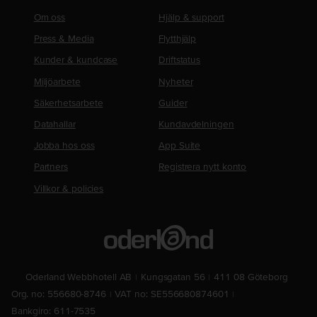
Om oss
Hjälp & support
Press & Media
Flytthjälp
Kunder & kundcase
Driftstatus
Miljöarbete
Nyheter
Säkerhetsarbete
Guider
Datahallar
Kundavdelningen
Jobba hos oss
App Suite
Partners
Registrera nytt konto
Villkor & policies
Oderland Webbhotell AB
Kungsgatan 56
411 08 Göteborg
Org. no: 556680-8746
VAT no: SE556680874601
Bankgiro: 611-7535