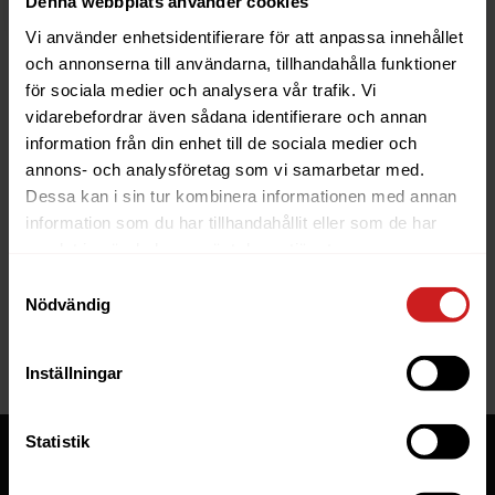
Denna webbplats använder cookies
Vi använder enhetsidentifierare för att anpassa innehållet
och annonserna till användarna, tillhandahålla funktioner
för sociala medier och analysera vår trafik. Vi
vidarebefordrar även sådana identifierare och annan
information från din enhet till de sociala medier och
The website you were trying to
annons- och analysföretag som vi samarbetar med.
reach has been suspended
Dessa kan i sin tur kombinera informationen med annan
information som du har tillhandahållit eller som de har
The website you have tried to access is suspended. Please
samlat in när du har använt deras tjänster.
contact the owner of the website for further information.
Samtyckesval
Nödvändig
If you are the owner of this website or domain please
read
this FAQ
that goes through the most common reasons for a
website to be suspended.
Inställningar
Statistik
Tjänster