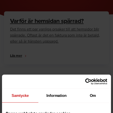
Varför är hemsidan spärrad?
Det finns ett par vanliga orsaker till att hemsidor blir
spärrade. Oftast är det en faktura som inte är betald,
eller så är tjänsten uppsagd.
Läs mer
Hur kan jag häva spärren?
Är du ägare till hemsidan eller domännamnet så har
vi skrivit en guide som går igenom dom vanligaste
Samtycke
Information
Om
anledningarna till varför en hemsida är spärrad.
Läs mer