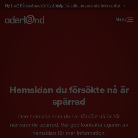
Gå
Ny här? Få kostnadsfri flytthjälp från din nuvarande leverantör
till
innehåll
Meny
Hemsidan du försökte nå är
spärrad
Den hemsida som du har försökt nå är för
närvarande spärrad. Var god kontakta ägaren av
hemsidan för mer information.