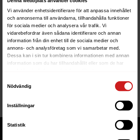
Denna webbplats använder cookies
Vi använder enhetsidentifierare för att anpassa innehållet
och annonserna till användarna, tillhandahålla funktioner
för sociala medier och analysera vår trafik. Vi
vidarebefordrar även sådana identifierare och annan
information från din enhet till de sociala medier och
The website you were trying to
annons- och analysföretag som vi samarbetar med.
reach has been suspended
Dessa kan i sin tur kombinera informationen med annan
information som du har tillhandahållit eller som de har
The website you have tried to access is suspended. Please
samlat in när du har använt deras tjänster.
contact the owner of the website for further information.
Samtyckesval
Nödvändig
If you are the owner of this website or domain please
read
this FAQ
that goes through the most common reasons for a
website to be suspended.
Inställningar
Statistik
Tjänster