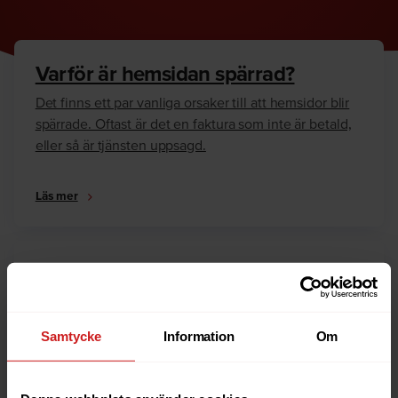
Varför är hemsidan spärrad?
Det finns ett par vanliga orsaker till att hemsidor blir
spärrade. Oftast är det en faktura som inte är betald,
eller så är tjänsten uppsagd.
Läs mer
Hur kan jag häva spärren?
Är du ägare till hemsidan eller domännamnet så har
vi skrivit en guide som går igenom dom vanligaste
Samtycke
Information
Om
anledningarna till varför en hemsida är spärrad.
Läs mer