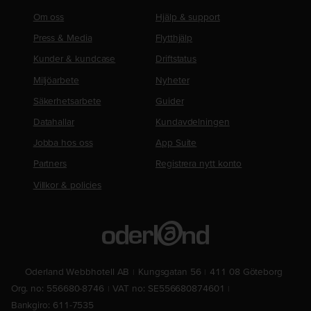
Om oss
Hjälp & support
Press & Media
Flytthjälp
Kunder & kundcase
Driftstatus
Miljöarbete
Nyheter
Säkerhetsarbete
Guider
Datahallar
Kundavdelningen
Jobba hos oss
App Suite
Partners
Registrera nytt konto
Villkor & policies
Oderland Webbhotell AB
Kungsgatan 56
411 08 Göteborg
Org. no: 556680-8746
VAT no: SE556680874601
Bankgiro: 611-7535