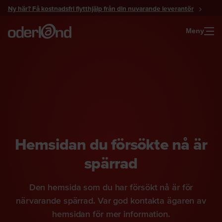
Gå
Ny här? Få kostnadsfri flytthjälp från din nuvarande leverantör
till
innehåll
Meny
Hemsidan du försökte nå är
spärrad
Den hemsida som du har försökt nå är för
närvarande spärrad. Var god kontakta ägaren av
hemsidan för mer information.