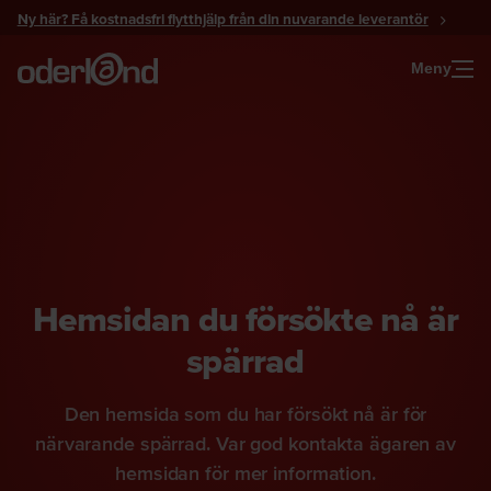
Gå
Ny här? Få kostnadsfri flytthjälp från din nuvarande leverantör
till
innehåll
Meny
Hemsidan du försökte nå är
spärrad
Den hemsida som du har försökt nå är för
närvarande spärrad. Var god kontakta ägaren av
hemsidan för mer information.