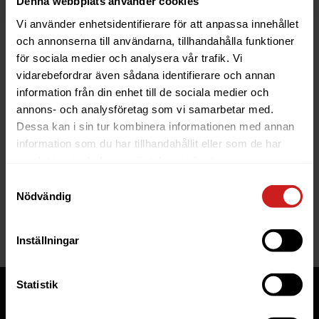
Denna webbplats använder cookies
Vi använder enhetsidentifierare för att anpassa innehållet
och annonserna till användarna, tillhandahålla funktioner
för sociala medier och analysera vår trafik. Vi
vidarebefordrar även sådana identifierare och annan
information från din enhet till de sociala medier och
The website you were trying to
annons- och analysföretag som vi samarbetar med.
reach has been suspended
Dessa kan i sin tur kombinera informationen med annan
information som du har tillhandahållit eller som de har
The website you have tried to access is suspended. Please
samlat in när du har använt deras tjänster.
contact the owner of the website for further information.
Samtyckesval
Nödvändig
If you are the owner of this website or domain please
read
this FAQ
that goes through the most common reasons for a
website to be suspended.
Inställningar
Statistik
Tjänster