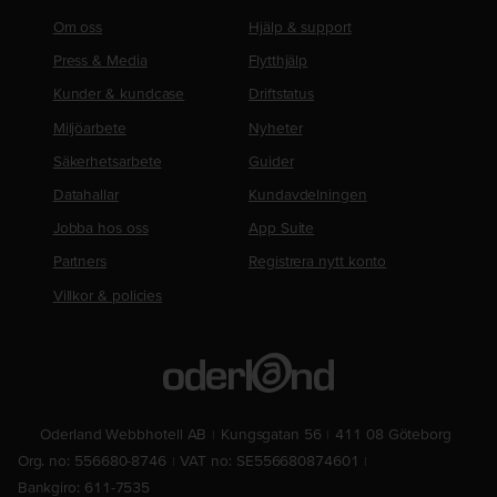
Om oss
Hjälp & support
Press & Media
Flytthjälp
Kunder & kundcase
Driftstatus
Miljöarbete
Nyheter
Säkerhetsarbete
Guider
Datahallar
Kundavdelningen
Jobba hos oss
App Suite
Partners
Registrera nytt konto
Villkor & policies
Oderland Webbhotell AB
Kungsgatan 56
411 08 Göteborg
Org. no: 556680-8746
VAT no: SE556680874601
Bankgiro: 611-7535