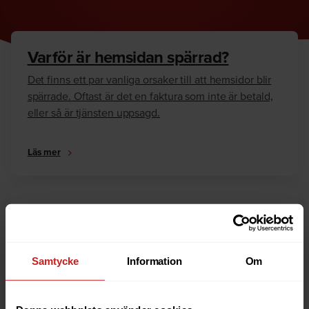
Varför är hemsidan spärrad?
Det finns ett par vanliga orsaker till att hemsidor blir
spärrade. Oftast är det en faktura som inte är betald,
eller så är tjänsten uppsagd.
Läs mer
Hur kan jag häva spärren?
Är du ägare till hemsidan eller domännamnet så har
vi skrivit en guide som går igenom dom vanligaste
Samtycke
Information
Om
anledningarna till varför en hemsida är spärrad.
Läs mer